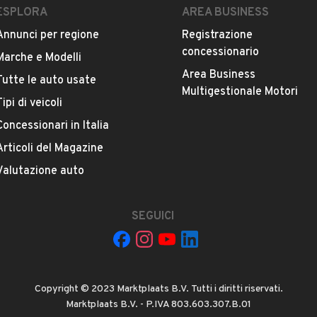
ESPLORA
AREA BUSINESS
ioggia, Venezia
Annunci per regione
Registrazione
concessionario
Marche e Modelli
Area Business
Tutte le auto usate
Multigestionale Motori
Tipi di veicoli
Concessionari in Italia
Articoli del Magazine
Valutazione auto
Posso ricevere un preventivo
personalizzato?
SEGUICI
rtita
Cosa include il canone?
Copyright © 2023 Marktplaats B.V. Tutti i diritti riservati.
Marktplaats B.V. - P.IVA 803.603.307.B.01