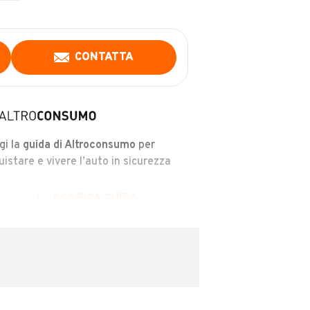
CONTATTA
gi la
guida di Altroconsumo
per
uistare e vivere l’auto in sicurezza
SCARICA GUIDA