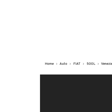
NOLEGGIO
Modello
500L
Carburante
Diesel
Potenza
Home
Auto
FIAT
500L
Venezi
70 kW (95 CV)
Numero di porte
VENDITORE
4 o 5 porte
CHE AUTO CHIOGGIA SO
Cilindrata
Iscritto da più di 4 anni
1248 cm³