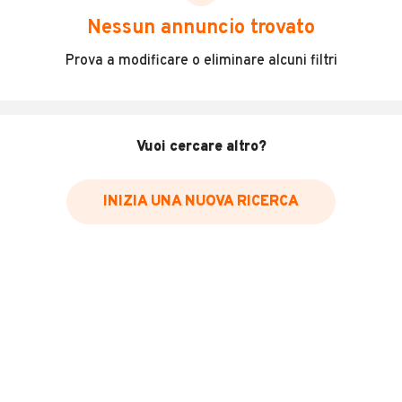
scegliere in modo trasparente e sicuro, come:
Nessun annuncio trovato
Incidenti in cui è stato coinvolto il veicolo
Prova a modificare o eliminare alcuni filtri
L'ultima lettura del contachilometri
Data e luogo di immatricolazione
Data e luogo delle revisioni effettuate
Vuoi cercare altro?
Importazioni
INIZIA UNA NUOVA RICERCA
Inserisci il numero di targa per verificare la disponibilità
del report.
Per saperne di più su CARFAX visita
il sito web
VERIFICA DISPONIBILITÀ REPORT