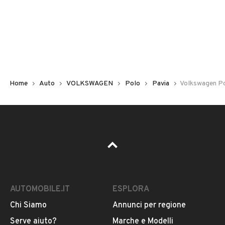
Non hai il numero di targa? Cercalo nelle foto del veicolo
o contatta
il venditore al telefono
o
via e-mail
per
riceverlo.
Home
Auto
VOLKSWAGEN
Polo
Pavia
Volkswagen Po
AUTOMOBILE.IT
ESPLORA
Chi Siamo
Annunci per regione
Pubblicità
Serve aiuto?
Marche e Modelli