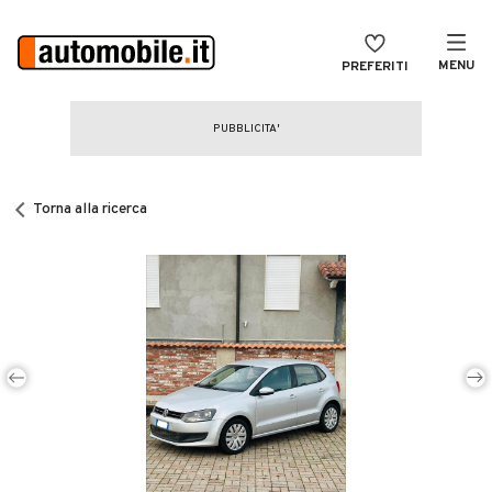
MENU
PREFERITI
CERCA
VENDI
Auto
MAGAZINE
Auto usate
Torna alla ricerca
ACCEDI
Auto Km 0
Auto Nuove
Noleggio a lungo termine
Auto d'epoca
Moto
Camper