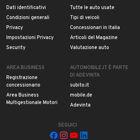
Dati identificativi
Tutte le auto usate
Condizioni generali
Tipi di veicoli
DESCRIZIONE
Privacy
Concessionari in Italia
Proponiamo Volkswagen Polo 1.6 turbo diesel 90 cv euro
Impostazioni Privacy
Articoli del Magazine
5B, in buone condizioni generali, macchina
Security
Valutazione auto
perfettamente funzionante nonostante il
chilometraggio.
AREA BUSINESS
AUTOMOBILE.IT È PARTE
DI ADEVINTA
Registrazione
INFORMAZIONI VEICOLO
concessionario
subito.it
DATI BASE
CONSUMI
ESTETICA E CONDIZ
Area Business
mobile.de
Multigestionale Motori
Adevinta
Tipologia
USATO
SEGUICI
Marca