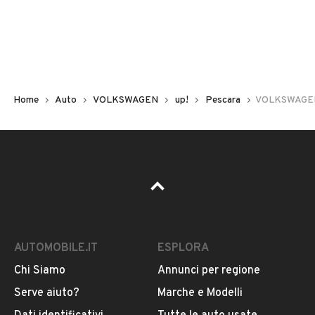
Non hai il numero di targa? Cercalo nelle foto del veicolo
o contatta
il venditore al telefono
o
via e-mail
per
riceverlo.
Home
Auto
VOLKSWAGEN
up!
Pescara
VOLKSWAGEN 
AUTOMOBILE.IT
ESPLORA
Chi Siamo
Annunci per regione
Pubblicità
Serve aiuto?
Marche e Modelli