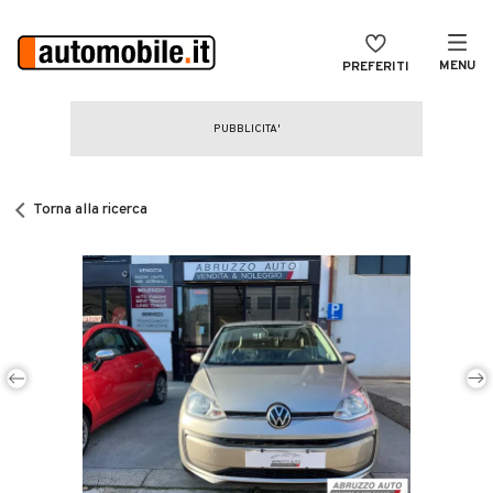
MENU
PREFERITI
CERCA
VENDI
Auto
MAGAZINE
Auto usate
Torna alla ricerca
ACCEDI
Auto Km 0
Auto Nuove
Noleggio a lungo termine
Auto d'epoca
Moto
Camper