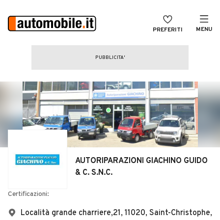
MENU
PREFERITI
CERCA
VENDI
Auto
MAGAZINE
Auto usate
ACCEDI
Auto Km 0
Auto Nuove
Noleggio a lungo termine
AUTORIPARAZIONI GIACHINO GUIDO
Auto d'epoca
& C. S.N.C.
Moto
Certificazioni:
Camper
Località grande charriere,21, 11020, Saint-Christophe,