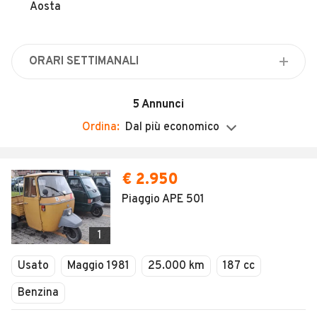
Veicoli Commerciali
Aosta
Concessionari
ORARI SETTIMANALI
Lunedì
Chiuso
5
Annunci
Martedì
Ordina:
Dal più economico
Chiuso
Mercoledì
€ 2.950
Chiuso
Piaggio APE 501
Giovedì
Chiuso
1
Venerdì
Chiuso
Usato
Maggio 1981
25.000 km
187 cc
Sabato
Benzina
Chiuso