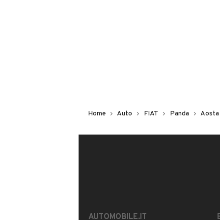
AUTORIPARAZIONI GIACH
Numero di posti
Iscritto da 2 anni
2 posti
Località grande charriere,21, 110
Carrozzeria
Berlina
MOSTRA NUMERO
Notifiche chiamate attive
Home
Auto
FIAT
Panda
Aosta
Questo venditore
riceverà un’e-ma
CONTATTA IL VENDITORE
Qual è il prezzo chiavi in mano?
Accettate permute?
È disponibile in altri colori?
AUTOMOBILE.IT