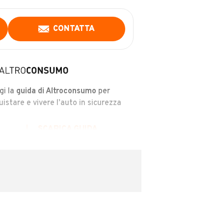
CONTATTA
gi la
guida di Altroconsumo
per
uistare e vivere l’auto in sicurezza
SCARICA GUIDA