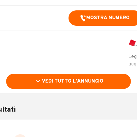
MOSTRA NUMERO
Leg
acq
VEDI TUTTO L'ANNUNCIO
bia, tergilunotto, chiusura centralizzata con telecomando,
ltati