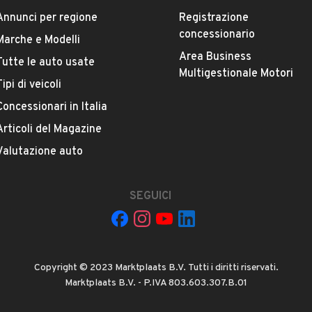
Annunci per regione
Registrazione
concessionario
Marche e Modelli
Area Business
Tutte le auto usate
Multigestionale Motori
Tipi di veicoli
Concessionari in Italia
Articoli del Magazine
La tua mail:
Valutazione auto
SEGUICI
 ad Automobile S.r.l. a utilizzare i miei contatti secondo quanto
Copyright © 2023 Marktplaats B.V. Tutti i diritti riservati.
acy
, ad esempio per inviare delle raccomandazioni per veicoli simili.
Marktplaats B.V. - P.IVA 803.603.307.B.01