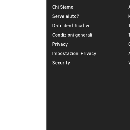
Chi Siamo
Serve aiuto?
Dati identificativi
Condizioni generali
Privacy
Impostazioni Privacy
Il tuo nome:
Security
Il tuo numero di telefono:
Facendo clic sul pulsante do il mio consenso
indicato nella nostra
informativa sulla priv