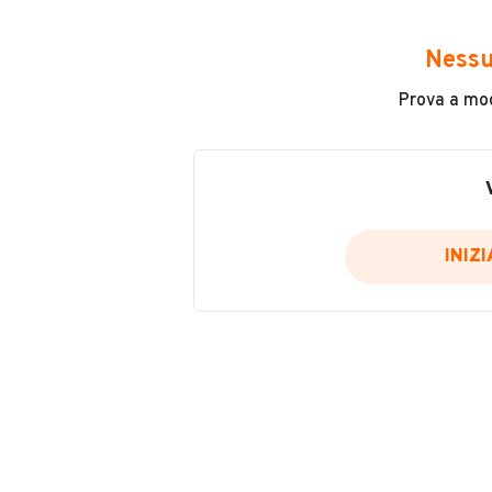
DATI BASE
CONSUMI
Nessu
Tipologia
Prova a modi
KM 0
Modello
Panda
INIZ
Carburante
Benzina
Immatricolazione
Maggio 2023
Cambio
VENDITORE
Cambio manuale