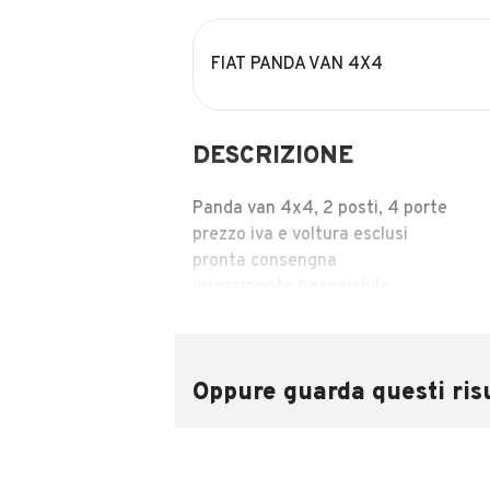
FIAT PANDA VAN 4X4
DESCRIZIONE
Panda van 4x4, 2 posti, 4 porte
prezzo iva e voltura esclusi
pronta consengna
interamente finanziabile
alzacristalli elettrici, fari fendineb
sedile di guida regolabile in altezza
bollo pagato per 1 anno
Oppure guarda questi risu
estensione garanzia 1 anno
INFORMAZIONI VEICOLO