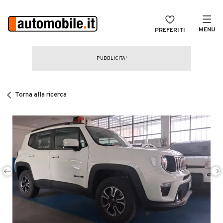
MENU
PREFERITI
CERCA
VENDI
Auto
MAGAZINE
Auto usate
Torna alla ricerca
ACCEDI
Auto Km 0
Auto Nuove
Noleggio a lungo termine
Auto d'epoca
Moto
Camper