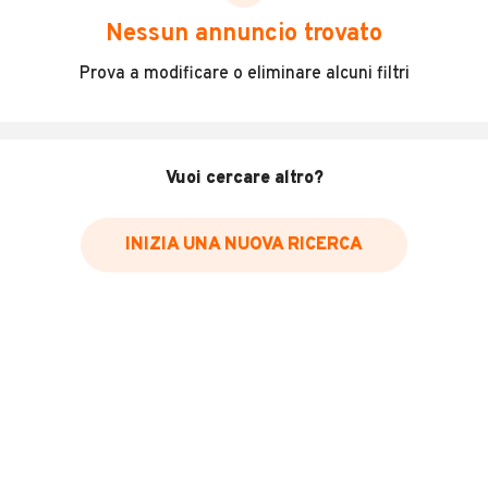
scegliere in modo trasparente e sicuro, come:
Nessun annuncio trovato
Incidenti in cui è stato coinvolto il veicolo
Prova a modificare o eliminare alcuni filtri
L'ultima lettura del contachilometri
Data e luogo di immatricolazione
Data e luogo delle revisioni effettuate
Vuoi cercare altro?
Importazioni
INIZIA UNA NUOVA RICERCA
Inserisci il numero di targa per verificare la disponibilità
del report.
Per saperne di più su CARFAX visita
il sito web
VERIFICA DISPONIBILITÀ REPORT