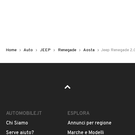
Non hai il numero di targa? Cercalo nelle foto del veicolo
o contatta
il venditore al telefono
o
via e-mail
per
riceverlo.
Home
Auto
JEEP
Renegade
Aosta
Jeep Renegade 2.
AUTOMOBILE.IT
ESPLORA
Chi Siamo
Annunci per regione
Pubblicità
Serve aiuto?
Marche e Modelli