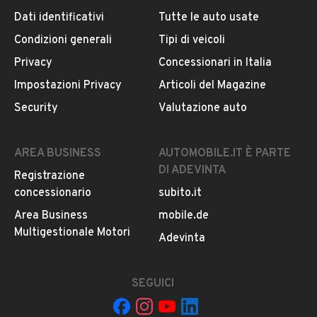
Dati identificativi
Tutte le auto usate
Condizioni generali
Tipi di veicoli
DESCRIZIONE
Privacy
Concessionari in Italia
- Ultimo tagliando COMPLETO (tutti i filtri) appena
Impostazioni Privacy
Articoli del Magazine
eseguito.
Security
Valutazione auto
- Autovettura guidata sempre da NON fumatore.
- Perfetto stato d'uso, carrozzeria ed interni in perfette
condizioni.
AREA BUSINESS
AUTOMOBILE.IT È PARTE
- Prezzo indicato è naturalmente già comprensivo di IVA
DI ADEVINTA
Registrazione
e garanzia di conformità 12
concessionario
subito.it
mesi prevista per legge.
Area Business
mobile.de
per informazioni e appuntamenti i nostri venditori
Multigestionale Motori
LEGGI TUTTO
Adevinta
sapranno aiutarti al meglio!!
0165-42207/ Autoriparazioni Giachino
SEGUICI
INFORMAZIONI VEICOLO