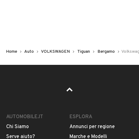
Non hai il numero di targa? Cercalo nelle foto del veicolo
o contatta
il venditore al telefono
o
via e-mail
per
riceverlo.
Home
Auto
VOLKSWAGEN
Tiguan
Bergamo
Volkswag
AUTOMOBILE.IT
ESPLORA
Chi Siamo
Annunci per regione
Pubblicità
Serve aiuto?
Marche e Modelli