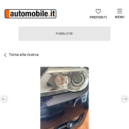
MENU
PREFERITI
CERCA
VENDI
Auto
MAGAZINE
Auto usate
Torna alla ricerca
ACCEDI
Auto Km 0
Auto Nuove
Noleggio a lungo termine
Auto d'epoca
Moto
Camper