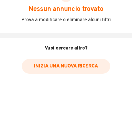
scegliere in modo trasparente e sicuro, come:
Nessun annuncio trovato
Incidenti in cui è stato coinvolto il veicolo
Prova a modificare o eliminare alcuni filtri
L'ultima lettura del contachilometri
Data e luogo di immatricolazione
Data e luogo delle revisioni effettuate
Vuoi cercare altro?
Importazioni
INIZIA UNA NUOVA RICERCA
Inserisci il numero di targa per verificare la disponibilità
del report.
Per saperne di più su CARFAX visita
il sito web
VERIFICA DISPONIBILITÀ REPORT