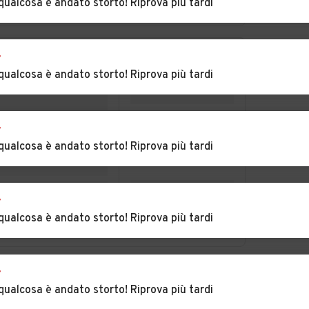
qualcosa è andato storto! Riprova più tardi
Auto usate
Auto usate
 Ceva
Castiglione Falletto
Castiglione Tinella
r
Auto usate
Auto usate Celle di
qualcosa è andato storto! Riprova più tardi
Cavallermaggiore
Macra
esole
Auto usate Cerretto
Auto usate
Langhe
Cervasca
r
qualcosa è andato storto! Riprova più tardi
a
Auto usate
Auto usate Chiusa di
Cherasco
Pesio
sone
Auto usate
Auto usate
r
Clavesana
Corneliano d'Alba
qualcosa è andato storto! Riprova più tardi
sano
Auto usate
Auto usate
Costigliole Saluzzo
Cravanzana
r
qualcosa è andato storto! Riprova più tardi
no
Auto usate Dogliani
Auto usate Dronero