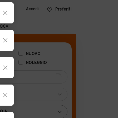
azine
Accedi
Preferiti
POCA
NUOVO
NOLEGGIO