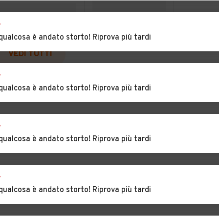
Auto usate Envie
Auto usate
r
Farigliano
qualcosa è andato storto! Riprova più tardi
oglio
Auto usate Fossano
Auto usate Frabosa
VEDI TUTTI
Soprana
r
sino
Auto usate Gaiola
Auto usate
qualcosa è andato storto! Riprova più tardi
Gambasca
ola
Auto usate
Auto usate
Gorzegno
Gottasecca
r
qualcosa è andato storto! Riprova più tardi
nzane
Auto usate Guarene
Auto usate Igliano
Morra
Auto usate
Auto usate Lequio
r
Lagnasco
Berria
qualcosa è andato storto! Riprova più tardi
egno
Auto usate Levice
Auto usate Limone