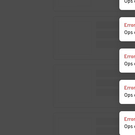
Ops 
Auto usate
Auto usate
Castelmagno
Castelnuovo di
Erro
Auto usate Castino
Auto usate
Ops 
Cavallerleone
Auto usate Centallo
Auto usate Cer
Alba
Erro
Ops 
Auto usate Cervere
Auto usate Cev
Auto usate Cigliè
Auto usate Cis
Erro
Ops 
Auto usate
Auto usate Cos
Cortemilia
Belbo
Erro
Ops 
Auto usate
Auto usate Dia
Demonte
d'Alba