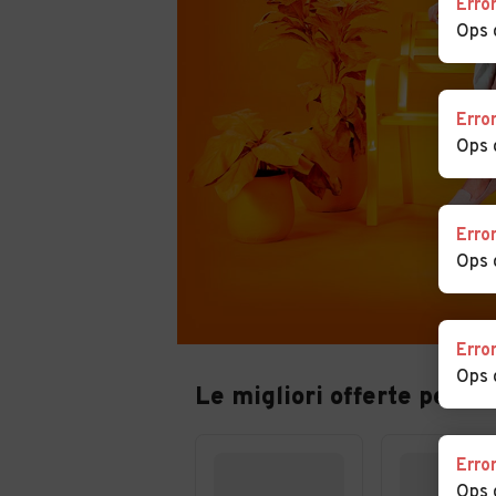
Erro
Ops 
Erro
Ops 
Erro
Ops 
Erro
Ops 
Le migliori offerte per au
Erro
Ops 