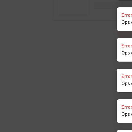
Auto usate Elva
Auto usate
Erro
Entracque
Ops 
Auto usate Faule
Auto usate Feis
Erro
Auto usate Frabosa
Auto usate Fras
Ops 
Sottana
Auto usate Garessio
Auto usate Gen
Erro
Ops 
Auto usate Govone
Auto usate Gri
Cavour
Auto usate Isasca
Auto usate La 
Erro
Ops 
Auto usate Lequio
Auto usate Les