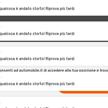
r
Bossolasco
qualcosa è andato storto! Riprova più tardi
glia
Auto usate Briga
Auto usate
Alta
Brondello
r
ca
Auto usate
Auto usate Camo
qualcosa è andato storto! Riprova più tardi
Camerana
osio
Auto usate
Auto usate Caraglio
Caprauna
r
CERCA VICINO A TE
qualcosa è andato storto! Riprova più tardi
dè
Auto usate Carrù
Auto usate
Cartignano
onsenti ad automobile.it di accedere alla tua posizione e trov
uto in vendita vicino a te
.
r
qualcosa è andato storto! Riprova più tardi
Auto usate
Auto usate
NO, CERCA IN TUTTA ITALIA
USA LA MIA POSIZION
Casteldelfino
Castellar
Auto usate
Auto usate
r
zone
Castellinaldo D'alba
Castellino Tanaro