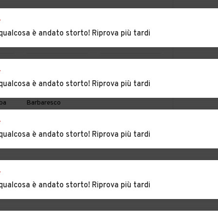
r
one
Auto usate Alba
Auto usate
qualcosa è andato storto! Riprova più tardi
Albaretto della
Torre
Auto usate Arguello
Auto usate
r
Bagnasco
qualcosa è andato storto! Riprova più tardi
Auto usate
Auto usate Barge
ba
Barbaresco
r
tia
Auto usate
Auto usate Beinette
MOSTRA ALTRI
qualcosa è andato storto! Riprova più tardi
Battifollo
Auto usate Bene
Auto usate
he
Vagienna
Benevello
r
qualcosa è andato storto! Riprova più tardi
Auto usate
Auto usate Borgo
Bonvicino
San Dalmazzo
ia
Auto usate
Auto usate Boves