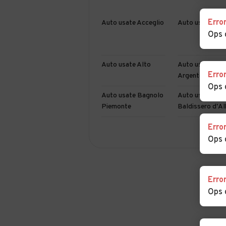
Erro
Auto usate Acceglio
Auto usate Ais
Ops 
Auto usate Alto
Auto usate
Erro
Argentera
Ops 
Auto usate Bagnolo
Auto usate
Piemonte
Baldissero d'Al
Erro
Auto usate Barolo
Auto usate Bas
Ops 
Mondovì
Auto usate Bellino
Auto usate
Belvedere Lang
Erro
Ops 
Auto usate Bergolo
Auto usate
Bernezzo
Auto usate
Auto usate Bos