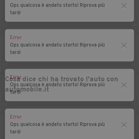
Soprana
Sottana
Ops qualcosa è andato storto! Riprova più
tardi
Auto usate Frassino
Auto usate Gaiola
Auto usate Gambasca
Auto usate Garessio
Error
Auto usate Genola
Auto usate Gorzegno
Ops qualcosa è andato storto! Riprova più
Auto usate Gottasecca
Auto usate Govone
tardi
Auto usate Grinzane Cavour
Auto usate Guarene
Auto usate Igliano
Auto usate Isasca
Error
Cosa dice chi ha trovato l'auto con
Ops qualcosa è andato storto! Riprova più
automobile.it
Auto usate La Morra
Auto usate Lagnasco
tardi
Auto usate Lequio Berria
Auto usate Lequio Tanaro
Auto usate Lesegno
Auto usate Levice
Error
Ops qualcosa è andato storto! Riprova più
Auto usate Limone
Auto usate Lisio
tardi
Piemonte