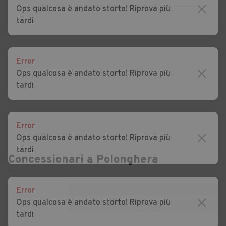
Auto usate Battifollo
Auto usate Beinette
Ops qualcosa è andato storto! Riprova più
tardi
Auto usate Bellino
Auto usate Belvedere
Langhe
Auto usate Bene Vagienna
Auto usate Benevello
Error
Ops qualcosa è andato storto! Riprova più
Auto usate Bergolo
Auto usate Bernezzo
tardi
Auto usate Bonvicino
Auto usate Borgo San
Dalmazzo
Error
Auto usate Borgomale
Auto usate Bosia
Ops qualcosa è andato storto! Riprova più
tardi
Auto usate Bossolasco
Auto usate Boves
Concessionari a
Polonghera
Auto usate Bra
Auto usate Briaglia
Error
Auto usate Briga Alta
Auto usate Brondello
Ops qualcosa è andato storto! Riprova più
tardi
Auto usate Brossasco
Auto usate Busca