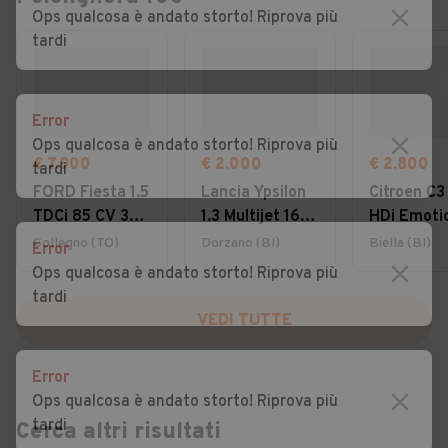
Ops qualcosa è andato storto! Riprova più
tardi
Error
Ops qualcosa è andato storto! Riprova più
€ 7.900
€ 2.000
€ 2.800
tardi
FORD Fiesta 1.5
Lancia Ypsilon
Citroen C3
TDCi 85 CV 3
1.3 Multijet 16V
HDi Emoti
porte Van
Platino
Collegno (TO)
Dorzano (BI)
Biella (BI)
Error
Business
Ops qualcosa è andato storto! Riprova più
tardi
VEDI TUTTE
Error
Ops qualcosa è andato storto! Riprova più
tardi
Cerca altri risultati