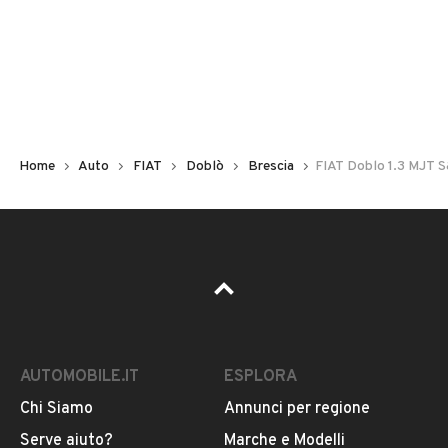
Non hai il numero di targa? Cercalo nelle foto del veicolo
o contatta
il venditore al telefono
o
via e-mail
per
riceverlo.
Home
Auto
FIAT
Doblò
Brescia
FIAT Doblo 1.3 MJT 
AUTOMOBILE.IT
ESPLORA
Chi Siamo
Annunci per regione
Pubblicità
Serve aiuto?
Marche e Modelli