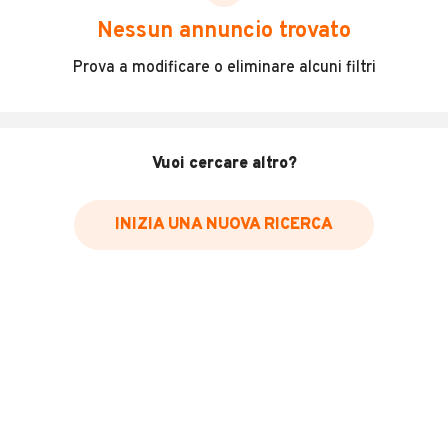
scegliere in modo trasparente e sicuro, come:
Nessun annuncio trovato
Incidenti in cui è stato coinvolto il veicolo
Prova a modificare o eliminare alcuni filtri
L'ultima lettura del contachilometri
Data e luogo di immatricolazione
Data e luogo delle revisioni effettuate
Vuoi cercare altro?
Importazioni
INIZIA UNA NUOVA RICERCA
Inserisci il numero di targa per verificare la disponibilità
del report.
Per saperne di più su CARFAX visita
il sito web
VERIFICA DISPONIBILITÀ REPORT