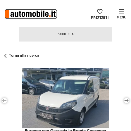
MENU
PREFERITI
CERCA
VENDI
Auto
MAGAZINE
Auto usate
Torna alla ricerca
ACCEDI
Auto Km 0
Auto Nuove
Noleggio a lungo termine
Auto d'epoca
Moto
Camper