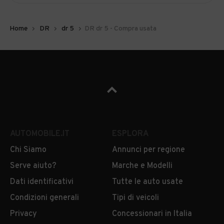
Home
DR
dr 5
DR dr 5 - Compra usata
AUTOMOBILE.IT
ESPLORA
Chi Siamo
Annunci per regione
Serve aiuto?
Marche e Modelli
Dati identificativi
Tutte le auto usate
Condizioni generali
Tipi di veicoli
Privacy
Concessionari in Italia