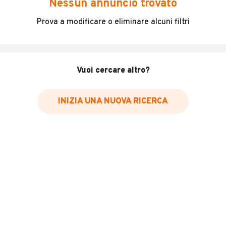
Nessun annuncio trovato
Incidenti in cui è stato coinvolto il veicolo
Prova a modificare o eliminare alcuni filtri
L'ultima lettura del contachilometri
Data e luogo di immatricolazione
Data e luogo delle revisioni effettuate
Vuoi cercare altro?
Importazioni
INIZIA UNA NUOVA RICERCA
Inserisci il numero di targa per verificare la disponibilità
del report.
Per saperne di più su CARFAX visita
il sito web
VERIFICA DISPONIBILITÀ REPORT