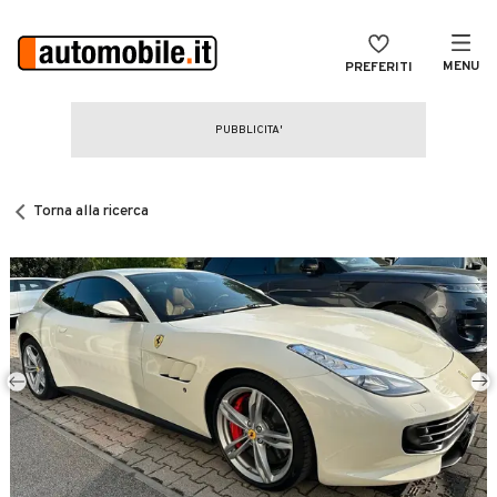
MENU
PREFERITI
CERCA
VENDI
Auto
MAGAZINE
Auto usate
Torna alla ricerca
ACCEDI
Auto Km 0
Auto Nuove
Noleggio a lungo termine
Auto d'epoca
Moto
Camper