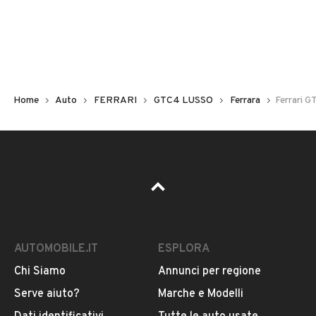
Non hai il numero di targa? Cercalo nelle foto del veicolo
o contatta
il venditore al telefono
o
via e-mail
per
riceverlo.
Home
Auto
FERRARI
GTC4 LUSSO
Ferrara
Ferrari 
AUTOMOBILE.IT
ESPLORA
Chi Siamo
Annunci per regione
Pubblicità
Serve aiuto?
Marche e Modelli