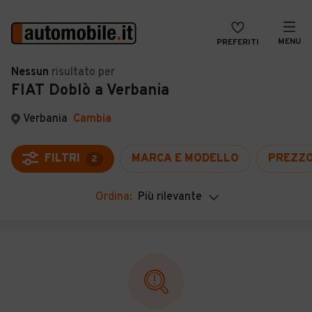
MENU
PREFERITI
CERCA
Nessun
risultato
per
FIAT Doblò a Verbania
VENDI
Auto
MAGAZINE
Auto usate
Verbania
Cambia
ACCEDI
Auto Km 0
FILTRI
MARCA E MODELLO
PREZZ
2
Auto Nuove
Ordina:
Più rilevante
Noleggio a lungo termine
Auto d'epoca
Moto
Camper