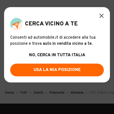
CERCA VICINO A TE
Consenti ad automobile.it di accedere alla tua
posizione e trova
auto in vendita vicino a te
.
ALTRO
NO, CERCA IN TUTTA ITALIA
FIAT Doblò: informazioni e
scheda tecnica
USA LA MIA POSIZIONE
Home
FIAT
Doblò
Piemonte
Verbania
FIAT Doblò a Ve