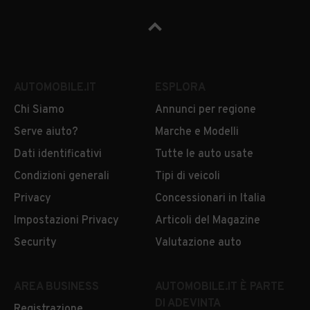
AUTOMOBILE.IT
ESPLORA
Chi Siamo
Annunci per regione
Serve aiuto?
Marche e Modelli
Dati identificativi
Tutte le auto usate
Condizioni generali
Tipi di veicoli
Privacy
Concessionari in Italia
Impostazioni Privacy
Articoli del Magazine
Security
Valutazione auto
AREA BUSINESS
AUTOMOBILE.IT È PARTE
DI ADEVINTA
Registrazione