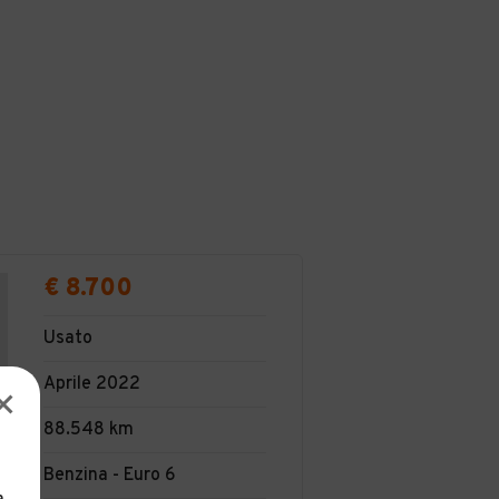
€ 8.700
Usato
Aprile 2022
88.548 km
Benzina - Euro 6