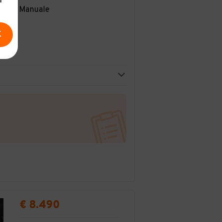
a
Manuale
E
€ 8.490