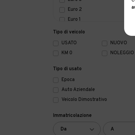
C
a
Euro 2
Euro 1
Euro 0
Tipo di veicolo
USATO
NUOVO
KM 0
NOLEGGIO
Tipo di usato
Epoca
Auto Aziendale
Veicolo Dimostrativo
Immatricolazione