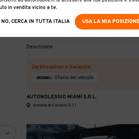
onsenti ad automobile.it di accedere alla tua posizione e trov
uto in vendita vicino a te
.
6
NO, CERCA IN TUTTA ITALIA
USA LA MIA POSIZION
fiat panda hybrid
Descrizione
Certificazioni e Garanzie
Storia del veicolo
AUTONOLEGGIO MIAMI S.R.L.
Gravina di Catania (CT)