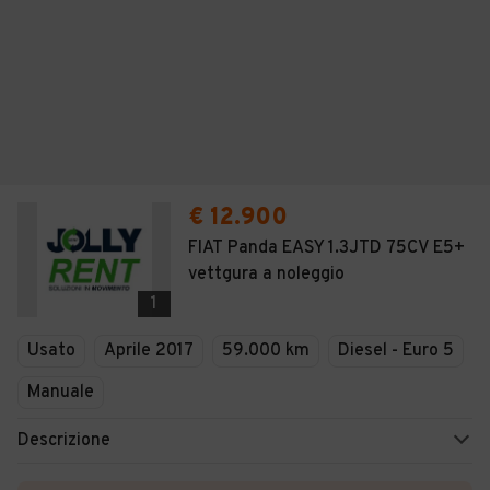
€ 12.900
FIAT Panda EASY 1.3JTD 75CV E5+
vettgura a noleggio
1
Usato
Aprile 2017
59.000 km
Diesel - Euro 5
Manuale
Descrizione