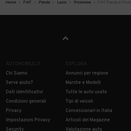
Home
FIAT
Panda
Lazio
Frosinone
FIAT Panda a Fros
AUTOMOBILE.IT
ESPLORA
Chi Siamo
Annunci per regione
Serve aiuto?
Marche e Modelli
Dati identificativi
Tutte le auto usate
Condizioni generali
Tipi di veicoli
Privacy
Concessionari in Italia
Impostazioni Privacy
Articoli del Magazine
Security
Valutazione auto