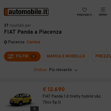
MENU
PREFERITI
CERCA
37
risultati
per
FIAT Panda a Piacenza
VENDI
Auto
MAGAZINE
Auto usate
Piacenza
Cambia
ACCEDI
Auto Km 0
FILTRI
MARCA E MODELLO
PREZZ
2
Auto Nuove
Ordina:
Più rilevante
Noleggio a lungo termine
Auto d'epoca
€ 12.690
Moto
FIAT Panda 1.0 firefly hybrid s&s
70cv 5p.ti
Camper
9