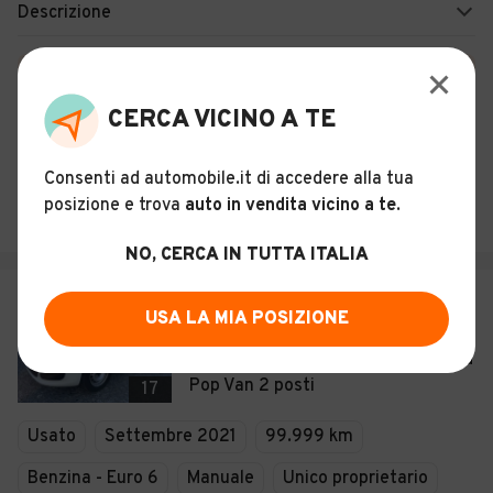
Descrizione
Certificazioni e Garanzie
CERCA VICINO A TE
Storia del veicolo
Consenti ad automobile.it di accedere alla tua
FERRARI AUTOMOTIVE
posizione e trova
auto in vendita vicino a te
.
Piacenza (PC)
NO, CERCA IN TUTTA ITALIA
€ 4.950
USA LA MIA POSIZIONE
FIAT New Panda IN
PROMO!!!!!AUTOCARRO S&S Hybrid
Pop Van 2 posti
17
Usato
Settembre 2021
99.999 km
Benzina - Euro 6
Manuale
Unico proprietario