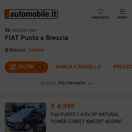
MENU
PREFERITI
CERCA
36
risultati
per
FIAT Punto a Brescia
VENDI
Auto
MAGAZINE
Auto usate
Brescia
Cambia
ACCEDI
Auto Km 0
FILTRI
MARCA E MODELLO
PREZZ
2
Auto Nuove
Ordina:
Più rilevante
Noleggio a lungo termine
Auto d'epoca
€ 4.990
Moto
Fiat PUNTO 1.4 8V 5P NATURAL
POWER STREET KMCERT NEOPAT
Camper
25