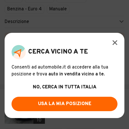
Benzina - Euro 4
Manuale
Descrizione
Certificazioni e Garanzie
Storia del veicolo
CERCA VICINO A TE
Consenti ad automobile.it di accedere alla tua
LORYCARS
posizione e trova
auto in vendita vicino a te
.
Brescia (BS)
NO, CERCA IN TUTTA ITALIA
€ 3.499
USA LA MIA POSIZIONE
Fiat Punto 1.2 8V 5 porte Lounge
10