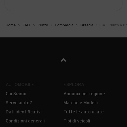
Home
FIAT
Punto
Lombardia
Brescia
FIAT Punto a Br
AUTOMOBILE.IT
ESPLORA
Chi Siamo
Annunci per regione
Serve aiuto?
Marche e Modelli
Dati identificativi
Tutte le auto usate
Condizioni generali
Tipi di veicoli