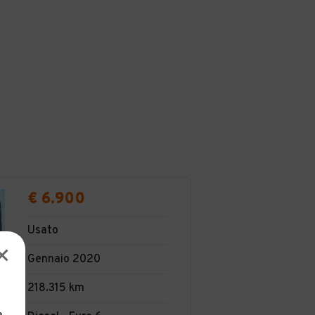
€ 6.900
Usato
Gennaio 2020
218.315 km