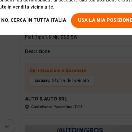
onsenti ad automobile.it di accedere alla tua posizione e trov
uto in vendita vicino a te
.
NO, CERCA IN TUTTA ITALIA
USA LA MIA POSIZION
15
Fiat Tipo 1.6 Mjt S&S SW
Descrizione
Certificazioni e Garanzie
Storia del veicolo
AUTO & AUTO SRL
Castelvetro Piacentino (PC)