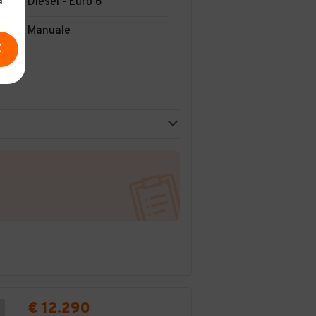
a
Diesel - Euro 6
Manuale
E
€ 12.290