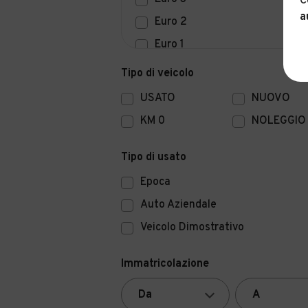
C
a
Euro 2
Euro 1
Euro 0
Tipo di veicolo
USATO
NUOVO
KM 0
NOLEGGIO
Tipo di usato
Epoca
Auto Aziendale
Veicolo Dimostrativo
Immatricolazione