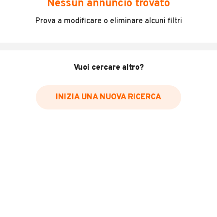
Nessun annuncio trovato
Incidenti in cui è stato coinvolto il veicolo
Prova a modificare o eliminare alcuni filtri
L'ultima lettura del contachilometri
Data e luogo di immatricolazione
Data e luogo delle revisioni effettuate
Vuoi cercare altro?
Importazioni
INIZIA UNA NUOVA RICERCA
Inserisci il numero di targa per verificare la disponibilità
del report.
Per saperne di più su CARFAX visita
il sito web
VERIFICA DISPONIBILITÀ REPORT