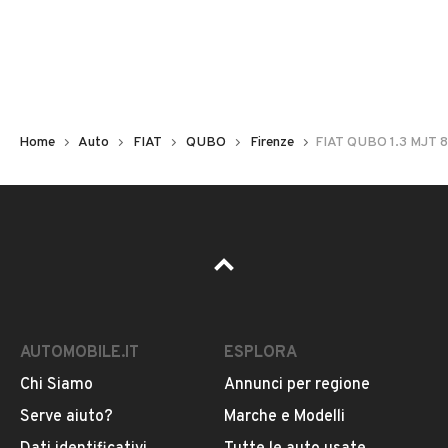
Non hai il numero di targa? Cercalo nelle foto del veicolo
o contatta
il venditore al telefono
o
via e-mail
per
riceverlo.
Home
Auto
FIAT
QUBO
Firenze
FIAT QUBO 1.3 MJT 8
AUTOMOBILE.IT
ESPLORA
Chi Siamo
Annunci per regione
Pubblicità
Serve aiuto?
Marche e Modelli