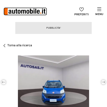
MENU
PREFERITI
CERCA
VENDI
Auto
MAGAZINE
Auto usate
Torna alla ricerca
ACCEDI
Auto Km 0
Auto Nuove
Noleggio a lungo termine
Auto d'epoca
Moto
Camper