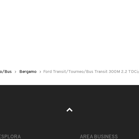
 nelle foto del veicolo o contatta
GU
per riceverlo.
con pagamento immediato senza che dobbiate
eo/Bus
Bergamo
Ford Transit/Tourneo/Bus Transit 300M 2.2 TD
LEGGI TUTTO
ESPLORA
AREA BUSINESS