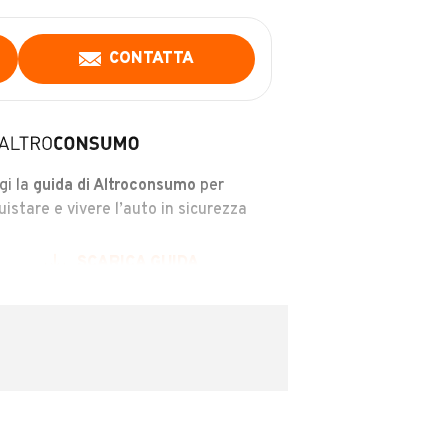
CONTATTA
gi la
guida di Altroconsumo
per
uistare e vivere l’auto in sicurezza
SCARICA GUIDA