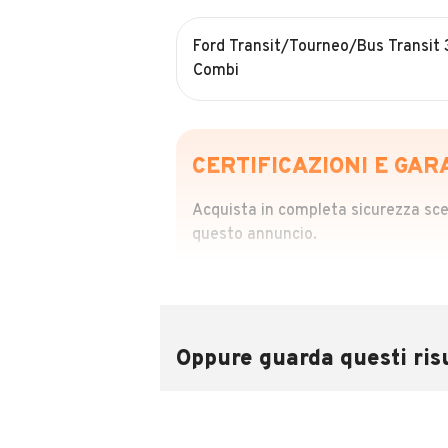
Ford Transit/Tourneo/Bus Transi
Combi
CERTIFICAZIONI E GAR
Acquista in completa sicurezza scegl
questo annuncio.
STORIA DEL VEIC
Richiedi da 39,99
Sponsorizzato
Oppure guarda questi risu
Attraverso il report CARFAX potrai 
utilizzando il numero di targa.