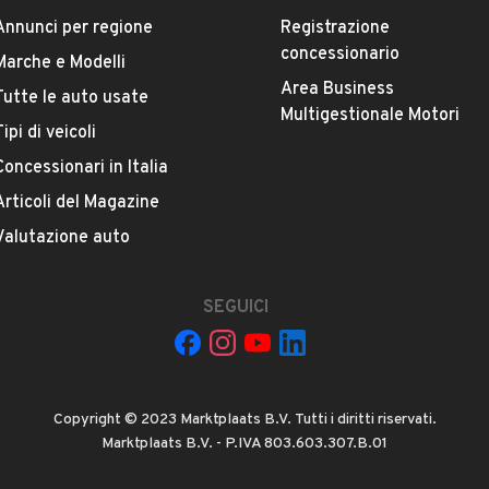
Annunci per regione
Registrazione
concessionario
Marche e Modelli
Area Business
Tutte le auto usate
ESTETICA E CONDIZIONI
ACCESSORI
Multigestionale Motori
Tipi di veicoli
Concessionari in Italia
Marca
FORD
Articoli del Magazine
Valutazione auto
Versione
Transit 300M 2.2 TDCi/85 PM-TM Combi
SEGUICI
Chilometri
350.000
Copyright © 2023 Marktplaats B.V. Tutti i diritti riservati.
Potenza
Marktplaats B.V. - P.IVA 803.603.307.B.01
VEDI TUTTI
63 kW (85 CV)