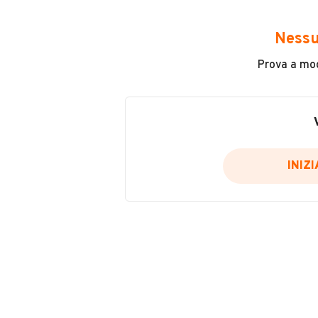
Avrai accesso a tutte le informazio
e sicuro, come:
Nessu
Incidenti in cui è stato coinvolto
Prova a modi
L'ultima lettura del contachilo
Data e luogo di immatricolazio
Data e luogo delle revisioni ef
Importazioni
INIZ
Inserisci il numero di targa per verif
Per saperne di più su CARFAX visit
VERIFIC