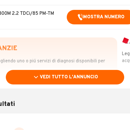
t 300M 2.2 TDCi/85 PM-TM
MOSTRA NUMERO
ANZIE
Leg
acq
iendo uno o piú servizi di diagnosi disponibili per
VEDI TUTTO L'ANNUNCIO
OLO
 €
ltati
verificare la storia del veicolo semplicemente