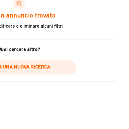
ni di cui necessiti per scegliere in modo trasparente
n annuncio trovato
 il veicolo
ficare o eliminare alcuni filtri
metri
ne
fettuate
Vuoi cercare altro?
IA UNA NUOVA RICERCA
icare la disponibilità del report.
a
il sito web
A DISPONIBILITÀ REPORT