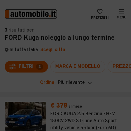
MENU
PREFERITI
CERCA
3
risultati
per
FORD Kuga noleggio a lungo termine
VENDI
Auto
MAGAZINE
Auto usate
In tutta Italia
Scegli città
ACCEDI
Auto Km 0
FILTRI
MARCA E MODELLO
PREZZ
2
Auto Nuove
Ordina:
Più rilevante
Noleggio a lungo termine
Auto d'epoca
€ 378
al mese
Moto
FORD KUGA 2.5 Benzina FHEV
180CV 2WD ST-Line Auto Sport
Camper
utility vehicle 5-door (Euro 6D)
5