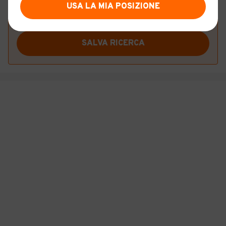
USA LA MIA POSIZIONE
Vuoi essere avvisato appena saranno disponibili
annunci con queste caratteristiche?
SALVA RICERCA