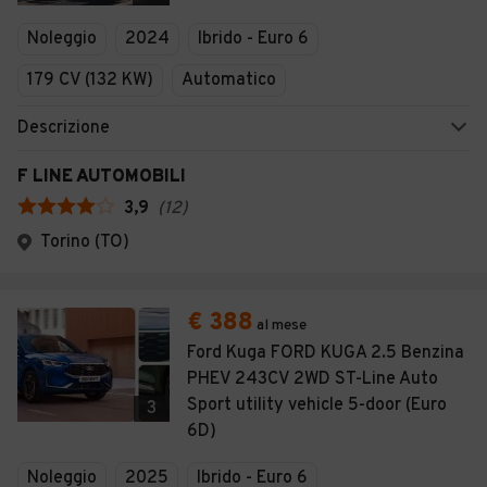
Veicoli Commerciali
Noleggio
2024
Ibrido - Euro 6
Concessionari
179 CV (132 KW)
Automatico
Descrizione
F LINE AUTOMOBILI
3,9
(
12
)
Torino (TO)
€ 388
al mese
Ford Kuga FORD KUGA 2.5 Benzina
PHEV 243CV 2WD ST-Line Auto
Sport utility vehicle 5-door (Euro
3
6D)
Noleggio
2025
Ibrido - Euro 6