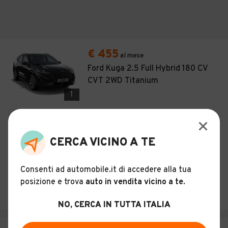
€ 455
al mese
Ford Kuga 2.5 Full Hybrid 180 CV
CVT 2WD Titanium
1
Noleggio
2025
Ibrido - Euro 6
152 CV (112 KW)
Automatico
CERCA VICINO A TE
Descrizione
Consenti ad automobile.it di accedere alla tua
RENT4YOU
posizione e trova
auto in vendita vicino a te
.
Verona (VR)
NO, CERCA IN TUTTA ITALIA