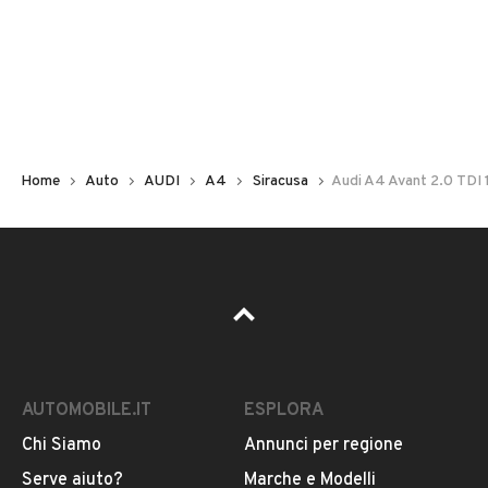
Non hai il numero di targa? Cercalo nelle foto del veicolo
o contatta
il venditore al telefono
o
via e-mail
per
riceverlo.
Home
Auto
AUDI
A4
Siracusa
Audi A4 Avant 2.0 TDI
AUTOMOBILE.IT
ESPLORA
Chi Siamo
Annunci per regione
Pubblicità
Serve aiuto?
Marche e Modelli