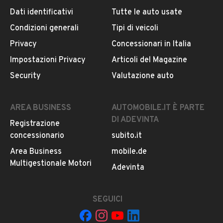
Dati identificativi
Tutte le auto usate
Condizioni generali
Tipi di veicoli
DESCRIZIONE
Privacy
Concessionari in Italia
ABS
Impostazioni Privacy
Articoli del Magazine
Security
Valutazione auto
Airbag laterali
Chiusura centralizzata
Fendinebbia
AREA BUSINESS
AUTOMOBILE.IT È PARTE
Pretensionatore cinture
DI ADEVINTA
Registrazione
Controllo elettronico della stabilità
concessionario
subito.it
Immobilizzatore
Controllo elettronico della trazione
Area Business
mobile.de
Appoggiatesta posteriori
Multigestionale Motori
LEGGI TUTTO
Adevinta
Climatizzatore
Correttore assetto fari
Lavatergifari
SEGUICI
INFORMAZIONI VEICOLO
Indicatore temperatura esterna
Retrovisori elettrici