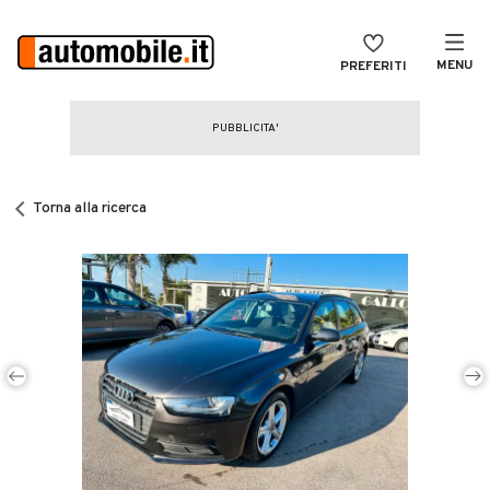
MENU
PREFERITI
CERCA
VENDI
Auto
MAGAZINE
Auto usate
Torna alla ricerca
ACCEDI
Auto Km 0
Auto Nuove
Noleggio a lungo termine
Auto d'epoca
Moto
Camper