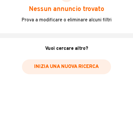
scegliere in modo trasparente e sicuro, come:
Nessun annuncio trovato
Incidenti in cui è stato coinvolto il veicolo
Prova a modificare o eliminare alcuni filtri
L'ultima lettura del contachilometri
Data e luogo di immatricolazione
Data e luogo delle revisioni effettuate
Vuoi cercare altro?
Importazioni
INIZIA UNA NUOVA RICERCA
Inserisci il numero di targa per verificare la disponibilità
del report.
Per saperne di più su CARFAX visita
il sito web
VERIFICA DISPONIBILITÀ REPORT