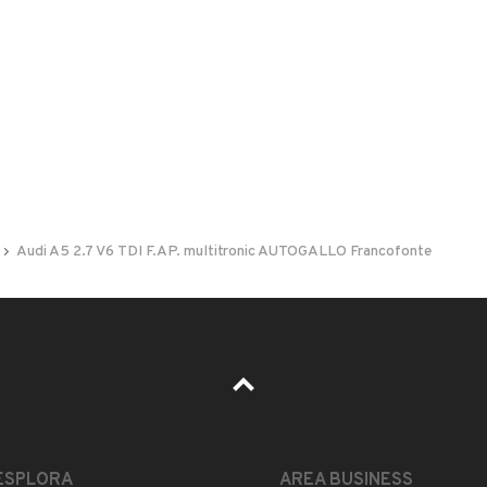
 nelle foto del veicolo o contatta
GU
per riceverlo.
Audi A5 2.7 V6 TDI F.AP. multitronic AUTOGALLO Francofonte
LEGGI TUTTO
ESPLORA
AREA BUSINESS