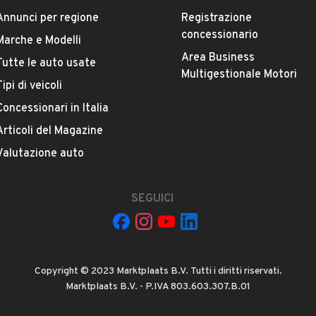
Annunci per regione
Registrazione
concessionario
Marche e Modelli
Area Business
Tutte le auto usate
ESTETICA E CONDIZIONI
ACCESSORI
Multigestionale Motori
Tipi di veicoli
Concessionari in Italia
Marca
AUDI
Articoli del Magazine
Valutazione auto
Versione
A5 2.7 V6 TDI multitronic
SEGUICI
Chilometri
260.000
Copyright © 2023 Marktplaats B.V. Tutti i diritti riservati.
Proprietari precedenti
Marktplaats B.V. - P.IVA 803.603.307.B.01
VEDI TUTTI
1