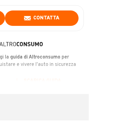
CONTATTA
gi la
guida di Altroconsumo
per
uistare e vivere l’auto in sicurezza
SCARICA GUIDA