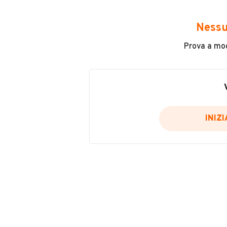
Avrai accesso a tutte le informazio
e sicuro, come:
Nessu
Incidenti in cui è stato coinvolto
Prova a modi
L'ultima lettura del contachilo
Data e luogo di immatricolazio
Data e luogo delle revisioni ef
Importazioni
INIZ
Inserisci il numero di targa per verif
Per saperne di più su CARFAX visit
VERIFIC