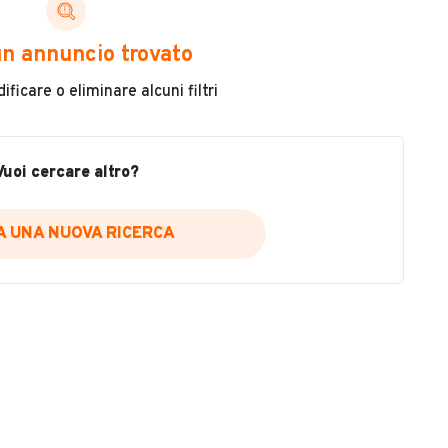
ni di cui necessiti per scegliere in modo trasparente
n annuncio trovato
 il veicolo
ficare o eliminare alcuni filtri
metri
ne
fettuate
Vuoi cercare altro?
IA UNA NUOVA RICERCA
icare la disponibilità del report.
a
il sito web
A DISPONIBILITÀ REPORT