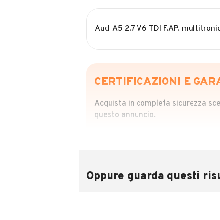
Audi A5 2.7 V6 TDI F.AP. multitro
CERTIFICAZIONI E GAR
Acquista in completa sicurezza scegl
questo annuncio.
STORIA DEL VEIC
Richiedi da 39,99
Sponsorizzato
Oppure guarda questi risu
Attraverso il report CARFAX potrai 
utilizzando il numero di targa.