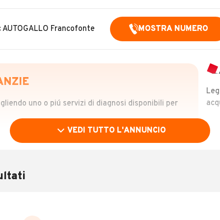
nic AUTOGALLO Francofonte
MOSTRA NUMERO
ANZIE
Leg
acq
iendo uno o piú servizi di diagnosi disponibili per
VEDI TUTTO L'ANNUNCIO
OLO
 €
ltati
verificare la storia del veicolo semplicemente