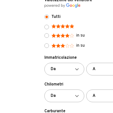
Tutti
in su
in su
Immatricolazione
Chilometri
Carburante