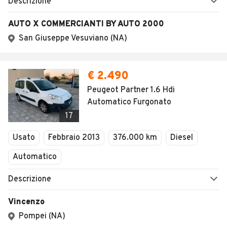
AUTOMOBILE.IT
ESPLORA
Chi Siamo
Annunci per regione
Serve aiuto?
Marche e Modelli
Dati identificativi
Tutte le auto usate
Condizioni generali
Tipi di veicoli
Privacy
Concessionari in Italia
Impostazioni Privacy
Articoli del Magazine
Security
Valutazione auto
AREA BUSINESS
AUTOMOBILE.IT È PARTE
DI ADEVINTA
Registrazione
concessionario
subito.it
Area Business
mobile.de
Multigestionale Motori
Adevinta