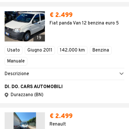
SEGUICI
Copyright © 2023 Marktplaats B.V. Tutti i diritti riservati.
Marktplaats B.V. - P.IVA 803.603.307.B.01