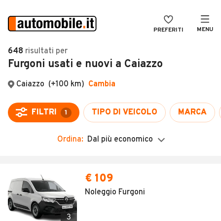
MENU
PREFERITI
CERCA
648
risultati
per
Furgoni usati e nuovi a Caiazzo
VENDI
Auto
MAGAZINE
Auto usate
Caiazzo
(+100 km)
Cambia
ACCEDI
Auto Km 0
FILTRI
TIPO DI VEICOLO
MARCA
1
Auto Nuove
Ordina:
Dal più economico
Noleggio a lungo termine
Auto d'epoca
Moto
Camper