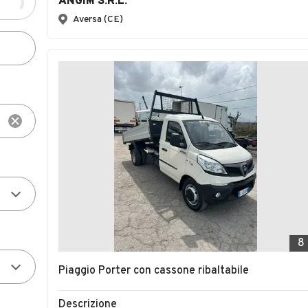
ANGIM S.R.L.
Aversa (CE)
8
Piaggio Porter con cassone ribaltabile
Descrizione