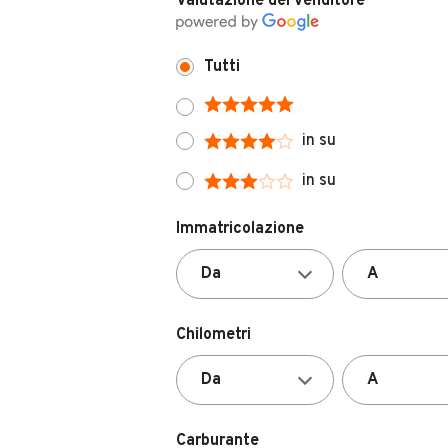
Tutti
in su
in su
Immatricolazione
Chilometri
Carburante