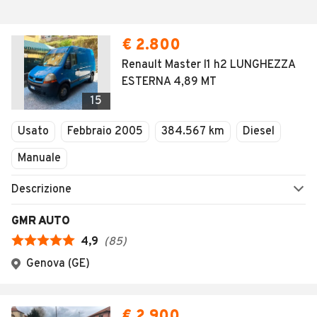
€ 2.800
Renault Master l1 h2 LUNGHEZZA
ESTERNA 4,89 MT
15
Usato
Febbraio 2005
384.567 km
Diesel
Manuale
Descrizione
GMR AUTO
4,9
(
85
)
Genova (GE)
€ 2.900