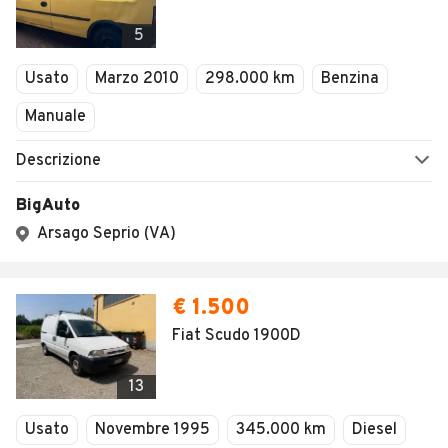
5
Usato
Marzo 2010
298.000 km
Benzina
Manuale
Descrizione
BigAuto
Arsago Seprio (VA)
€ 1.500
Fiat Scudo 1900D
13
Usato
Novembre 1995
345.000 km
Diesel