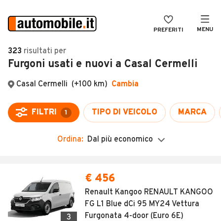
MENU
PREFERITI
CERCA
323
risultati
per
Furgoni usati e nuovi a Casal Cermelli
VENDI
Auto
MAGAZINE
Auto usate
ACCEDI
Auto Km 0
Auto Nuove
Ordina:
Dal più economico
Noleggio a lungo termine
Auto d'epoca
€ 456
Moto
Renault Kangoo RENAULT KANGOO
FG L1 Blue dCi 95 MY24 Vettura
Camper
Furgonata 4-door (Euro 6E)
3