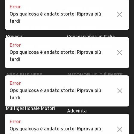
Error
Serve aiuto?
Marche e Modelli
Ops qualcosa è andato storto! Riprova più
Dati identificativi
Tutte le auto usate
tardi
Condizioni generali
Tipi di veicoli
Privacy
Concessionari in Italia
Error
Impostazioni Privacy
Articoli del Magazine
Ops qualcosa è andato storto! Riprova più
Security
Valutazione auto
tardi
AREA BUSINESS
AUTOMOBILE.IT È PARTE
DI ADEVINTA
Error
Registrazione
Ops qualcosa è andato storto! Riprova più
concessionario
subito.it
tardi
Area Business
mobile.de
Multigestionale Motori
Adevinta
Error
Ops qualcosa è andato storto! Riprova più
SEGUICI