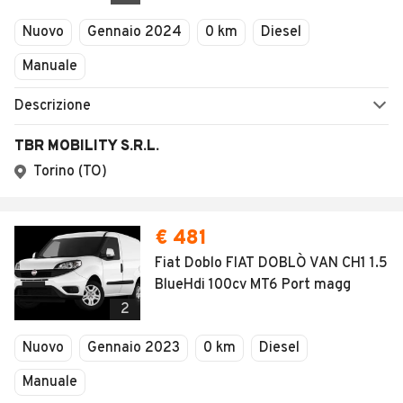
Veicoli Commerciali
Nuovo
Gennaio 2024
0 km
Diesel
Concessionari
Manuale
Descrizione
TBR MOBILITY S.R.L.
Torino (TO)
€ 481
Fiat Doblo FIAT DOBLÒ VAN CH1 1.5
BlueHdi 100cv MT6 Port magg
2
Nuovo
Gennaio 2023
0 km
Diesel
Manuale