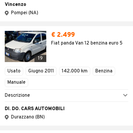
AUTOMOBILE.IT
ESPLORA
Chi Siamo
Annunci per regione
Serve aiuto?
Marche e Modelli
Dati identificativi
Tutte le auto usate
Condizioni generali
Tipi di veicoli
Privacy
Concessionari in Italia
Impostazioni Privacy
Articoli del Magazine
Security
Valutazione auto