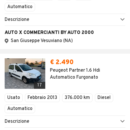
SALVA RICERCA
PER CONCESSIONARI
Concessionari Cassino
Home
Furgoni
Lazio
Frosinone
Cassino
Furgoni usati e