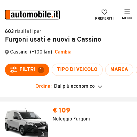
MENU
PREFERITI
CERCA
603
risultati
per
Furgoni usati e nuovi a Cassino
VENDI
Auto
MAGAZINE
Auto usate
Cassino
(+100 km)
Cambia
ACCEDI
Auto Km 0
FILTRI
TIPO DI VEICOLO
MARCA
1
Auto Nuove
Ordina:
Dal più economico
Noleggio a lungo termine
Auto d'epoca
Moto
Camper