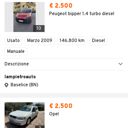
AREA BUSINESS
AUTOMOBILE.IT È PARTE
DI ADEVINTA
Registrazione
concessionario
subito.it
Area Business
mobile.de
Multigestionale Motori
Adevinta
SEGUICI
Copyright © 2023 Marktplaats B.V. Tutti i diritti riservati.
Marktplaats B.V. - P.IVA 803.603.307.B.01