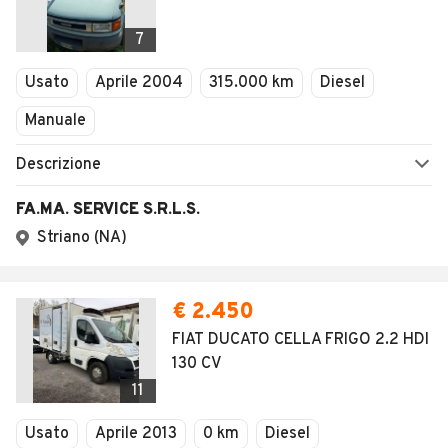
1
/
31
AVANTI