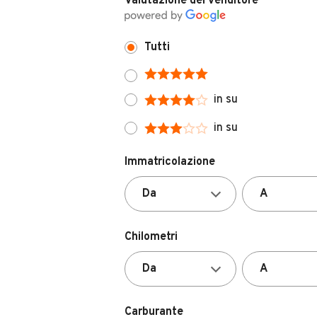
Tutti
in su
in su
Immatricolazione
Chilometri
Carburante