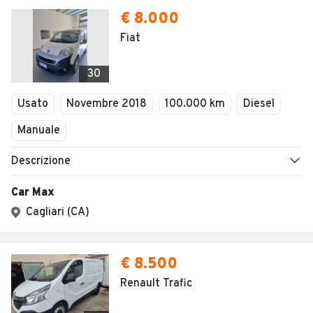
SEGUICI
Copyright © 2023 Marktplaats B.V. Tutti i diritti riservati.
Marktplaats B.V. - P.IVA 803.603.307.B.01