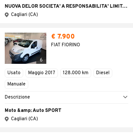
AUTOMOBILE.IT
ESPLORA
Chi Siamo
Annunci per regione
Serve aiuto?
Marche e Modelli
Dati identificativi
Tutte le auto usate
Condizioni generali
Tipi di veicoli
Privacy
Concessionari in Italia
Impostazioni Privacy
Articoli del Magazine
Security
Valutazione auto
AREA BUSINESS
AUTOMOBILE.IT È PARTE
DI ADEVINTA
Registrazione
concessionario
subito.it
Area Business
mobile.de
Multigestionale Motori
Adevinta