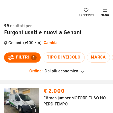
MENU
PREFERITI
CERCA
99
risultati
per
Furgoni usati e nuovi a Genoni
VENDI
Auto
MAGAZINE
Auto usate
Genoni
(+100 km)
Cambia
ACCEDI
Auto Km 0
FILTRI
TIPO DI VEICOLO
MARCA
1
Auto Nuove
Ordina:
Dal più economico
Noleggio a lungo termine
Auto d'epoca
Moto
Camper