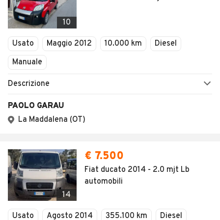
1
/
5
AVANTI