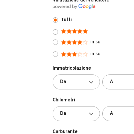
Valutazione del venditore
Tutti
in su
in su
Immatricolazione
Chilometri
Carburante