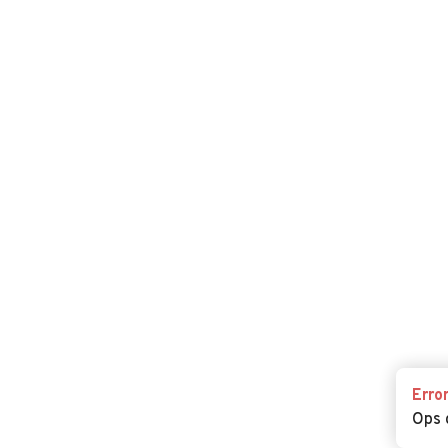
Erro
Ops 
Erro
Ops 