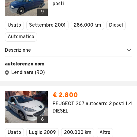
posti
9
Usato
Settembre 2001
286.000 km
Diesel
Automatico
Descrizione
autolorenzo.com
Lendinara (RO)
€ 2.800
PEUGEOT 207 autocarro 2 posti 1.4
DIESEL
6
Usato
Luglio 2009
200.000 km
Altro