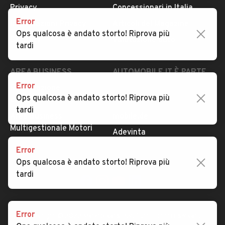
Privacy
Concessionari in Italia
Error
Impostazioni Privacy
Articoli del Magazine
Ops qualcosa è andato storto! Riprova più
Security
Valutazione auto
tardi
AREA BUSINESS
AUTOMOBILE.IT È PARTE
DI ADEVINTA
Error
Registrazione
Ops qualcosa è andato storto! Riprova più
concessionario
subito.it
tardi
Area Business
mobile.de
Multigestionale Motori
Adevinta
Error
Ops qualcosa è andato storto! Riprova più
SEGUICI
tardi
Error
Copyright © 2023 Marktplaats B.V. Tutti i diritti riservati.