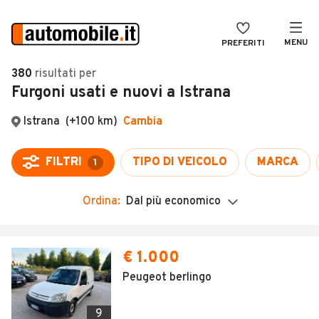
MENU
PREFERITI
CERCA
380
risultati
per
Furgoni usati e nuovi a Istrana
VENDI
Auto
MAGAZINE
Auto usate
ACCEDI
Auto Km 0
Auto Nuove
Ordina:
Dal più economico
Noleggio a lungo termine
Auto d'epoca
€ 1.000
Moto
Peugeot berlingo
Camper
9