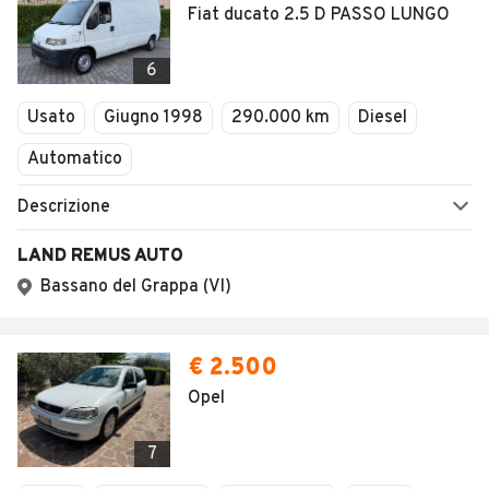
Fiat ducato 2.5 D PASSO LUNGO
6
Usato
Giugno 1998
290.000 km
Diesel
Automatico
Descrizione
LAND REMUS AUTO
Bassano del Grappa (VI)
€ 2.500
Opel
7