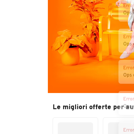
Erro
Ops 
Erro
Ops 
Erro
Ops 
Erro
Le migliori offerte per au
Ops 
Erro