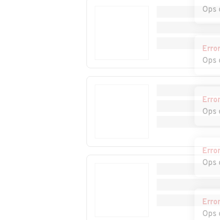
Auto usate Paderno
Auto usate Pae
Ops 
del Grappa
Auto usate Ponte di
Auto usate Po
Piave
Veneto
Erro
Ops 
Auto usate
Auto usate
Povegliano
Preganziol
Erro
Auto usate Resana
Auto usate Rev
Ops 
Lago
Auto usate
Auto usate San
Salgareda
Biagio di Callal
Erro
Ops 
Auto usate San Polo
Auto usate San
di Piave
Vendemiano
Erro
Auto usate Sarmede
Auto usate Seg
Ops 