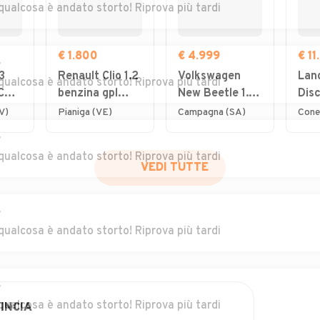
qualcosa è andato storto! Riprova più tardi
€ 1.800
€ 4.999
€ 11
r
3
Renault Clio 1.2
Volkswagen
Lan
qualcosa è andato storto! Riprova più tardi
 CV
benzina gpl
New Beetle 1.4
Dis
2008 ottima
16V Cabrio
Spo
V)
Pianiga (VE)
Campagna (SA)
Cone
per neo
150
r
Lux
qualcosa è andato storto! Riprova più tardi
VEDI TUTTE
r
qualcosa è andato storto! Riprova più tardi
r
qualcosa è andato storto! Riprova più tardi
INCIA