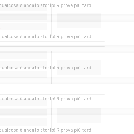
se
Auto usate
Auto usate Pieve di
qualcosa è andato storto! Riprova più tardi
Pederobba
Soligo
nzano
Auto usate
Auto usate
Portobuffolè
Possagno
r
qualcosa è andato storto! Riprova più tardi
Auto usate Quinto di
Auto usate
Treviso
Refrontolo
r
ine
Auto usate Riese
Auto usate Roncade
qualcosa è andato storto! Riprova più tardi
Pio X
Auto usate San Fior
Auto usate San
ta
Pietro di Feletto
r
qualcosa è andato storto! Riprova più tardi
Auto usate San
Auto usate Santa
Zenone degli
Lucia di Piave
Ezzelini
r
usino
Auto usate
Auto usate Silea
qualcosa è andato storto! Riprova più tardi
Sernaglia della