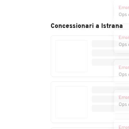
Auto usate Crocetta
Auto usate Farr
del Montello
Soligo
Erro
Ops 
Auto usate Fonte
Auto usate Fre
Concessionari a
Istrana
Erro
Auto usate Godega
Auto usate Gor
Ops 
di Sant'Urbano
Monticano
Auto usate Mareno
Auto usate Mas
di Piave
Erro
Ops 
Auto usate Miane
Auto usate
Mogliano Venet
Auto usate
Auto usate Mo
Erro
Montebelluna
Ops 
Auto usate Nervesa
Auto usate Ode
della Battaglia
Erro