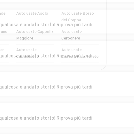
ade
Auto usate Asolo
Auto usate Borso
r
del Grappa
qualcosa è andato storto! Riprova più tardi
rano
Auto usate Cappella
Auto usate
Maggiore
Carbonera
r
er
Auto usate
Auto usate
qualcosa è andato storto! Riprova più tardi
Castelcucco
Castelfranco Veneto
aso
Auto usate Cessalto
Auto usate Chiarano
r
qualcosa è andato storto! Riprova più tardi
n di
Auto usate Codognè
Auto usate Colle
Umberto
Auto usate Cornuda
Auto usate
r
Crespano del
qualcosa è andato storto! Riprova più tardi
Grappa