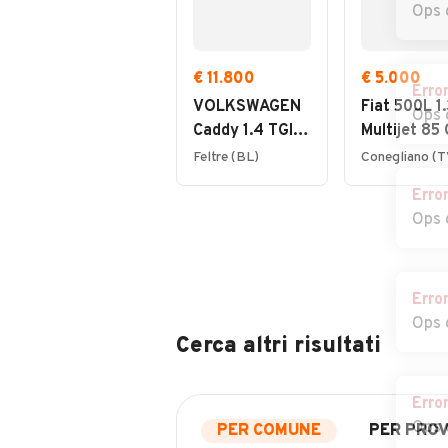
Ops 
€ 11.800
€ 5.000
Erro
VOLKSWAGEN
Fiat 500L 1.
Ops 
Caddy 1.4 TGI
Multijet 85
Furgone
Lounge
Feltre (BL)
Conegliano (T
Business
Erro
Ops 
Erro
Ops 
Cerca altri risultati
Erro
Ops 
PER COMUNE
PER PROV