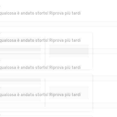
a di
Auto usate Follina
Auto usate
Fontanelle
r
qualcosa è andato storto! Riprova più tardi
gona
Auto usate Gaiarine
Auto usate Giavera
del Montello
r
go al
Auto usate Loria
Auto usate Mansuè
qualcosa è andato storto! Riprova più tardi
er
Auto usate
Auto usate Meduna
Maserada sul Piave
di Livenza
r
qualcosa è andato storto! Riprova più tardi
Auto usate
Auto usate
o
Monastier di Treviso
Monfumo
rgano
Auto usate Moriago
Auto usate Motta di
r
della Battaglia
Livenza
qualcosa è andato storto! Riprova più tardi
rzo
Auto usate Ormelle
Auto usate Orsago
r