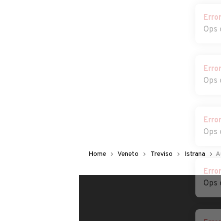
Erro
Ops 
Erro
Ops 
Erro
Ops 
Home
Veneto
Treviso
Istrana
A
Erro
Ops 