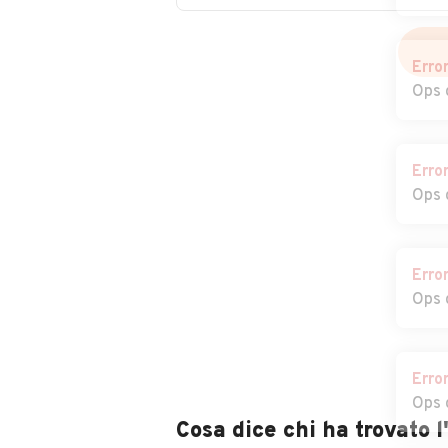
Auto usate
Auto usate
Erro
Spresiano
Susegana
Ops 
Auto usate
Auto usate Vaz
Valdobbiadene
Erro
Auto usate Villorba
Auto usate Vitt
Ops 
Veneto
Auto usate Zero
Erro
Branco
Ops 
Erro
Ops 
Cosa dice chi ha trovato 