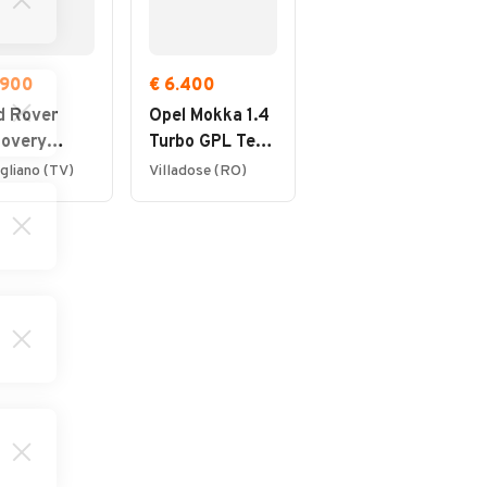
.900
€ 6.400
€ 9.500
d Rover
Opel Mokka 1.4
Smart ForFour
covery
Turbo GPL Tech
Elettrica EQ
rt 2.0 TD4
4x2 Ego Ok
Passion 29.000
gliano (TV)
Villadose (RO)
Vigonza (PD)
 CV HSE
NEOPATENTATI
ury