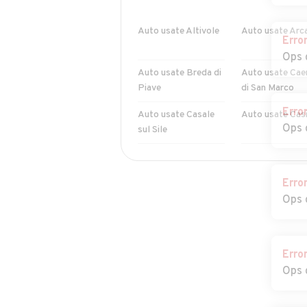
Auto usate Altivole
Auto usate Arc
Erro
Ops 
Auto usate Breda di
Auto usate Cae
Piave
di San Marco
Erro
Auto usate Casale
Auto usate Casi
Ops 
sul Sile
Auto usate Castello
Auto usate Cav
di Godego
del Tomba
Erro
Ops 
Auto usate
Auto usate Ciso
Cimadolmo
Valmarino
Auto usate
Auto usate
Erro
Conegliano
Cordignano
Ops 