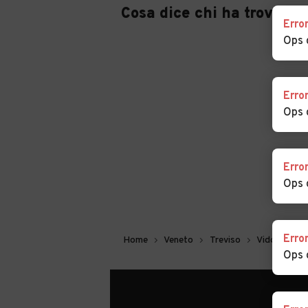
Cosa dice chi ha trovato 
Erro
Ops 
Erro
Ops 
Erro
Ops 
Erro
Home
Veneto
Treviso
Vidor
Aut
Ops 