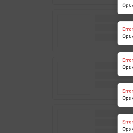
Auto usate Orsago
Auto usate Pad
Ops 
del Grappa
Auto usate Pieve di
Auto usate Pon
Soligo
Piave
Erro
Ops 
Auto usate
Auto usate
Possagno
Povegliano
Erro
Auto usate
Auto usate Res
Ops 
Refrontolo
Auto usate Roncade
Auto usate
Salgareda
Erro
Ops 
Auto usate San
Auto usate San
Pietro di Feletto
di Piave
Erro
Auto usate Santa
Auto usate Sar
Ops 
Lucia di Piave