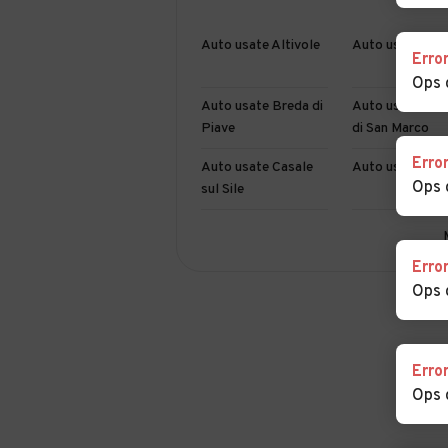
Auto usate Altivole
Auto usate Arc
Erro
Ops 
Auto usate Breda di
Auto usate Cae
Piave
di San Marco
Erro
Auto usate Casale
Auto usate Casi
Ops 
sul Sile
Auto usate Castello
Auto usate Cav
di Godego
del Tomba
Erro
Ops 
Auto usate
Auto usate Ciso
Cimadolmo
Valmarino
Auto usate
Auto usate
Erro
Conegliano
Cordignano
Ops 