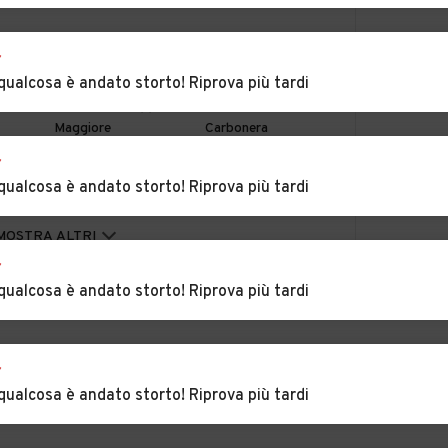
ade
Auto usate Asolo
Auto usate Borso
r
del Grappa
qualcosa è andato storto! Riprova più tardi
rano
Auto usate Cappella
Auto usate
Maggiore
Carbonera
r
er
Auto usate
Auto usate
qualcosa è andato storto! Riprova più tardi
Castelcucco
Castelfranco Veneto
aso
Auto usate Cessalto
Auto usate Chiarano
MOSTRA ALTRI
r
qualcosa è andato storto! Riprova più tardi
n di
Auto usate Codognè
Auto usate Colle
Umberto
Auto usate Cornuda
Auto usate
r
Crespano del
qualcosa è andato storto! Riprova più tardi
Grappa