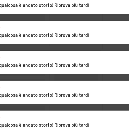
erno
Auto usate Paese
Auto usate
qualcosa è andato storto! Riprova più tardi
Pederobba
te di
Auto usate Ponzano
Auto usate
Veneto
Portobuffolè
r
qualcosa è andato storto! Riprova più tardi
Auto usate
Auto usate Quinto di
Preganziol
Treviso
r
ana
Auto usate Revine
Auto usate Riese
qualcosa è andato storto! Riprova più tardi
Lago
Pio X
Auto usate San
Auto usate San Fior
Biagio di Callalta
r
qualcosa è andato storto! Riprova più tardi
 Polo
Auto usate San
Auto usate San
Vendemiano
Zenone degli
Ezzelini
r
mede
Auto usate Segusino
Auto usate
qualcosa è andato storto! Riprova più tardi
Sernaglia della