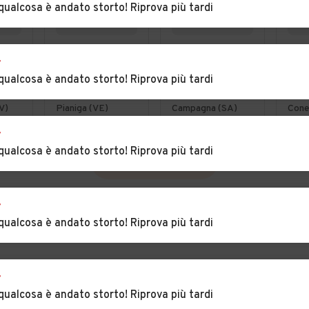
qualcosa è andato storto! Riprova più tardi
€ 1.800
€ 4.999
€ 11
r
3
Renault Clio 1.2
Volkswagen
Lan
qualcosa è andato storto! Riprova più tardi
 CV
benzina gpl
New Beetle 1.4
Dis
2008 ottima
16V Cabrio
Spo
V)
Pianiga (VE)
Campagna (SA)
Cone
per neo
150
r
Lux
qualcosa è andato storto! Riprova più tardi
VEDI TUTTE
r
qualcosa è andato storto! Riprova più tardi
r
qualcosa è andato storto! Riprova più tardi
INCIA