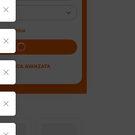
km)
Cambia
RICERCA AVANZATA