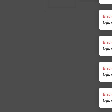
Auto usate Silea
Auto usate
Erro
Spresiano
Ops 
Auto usate
Auto usate
Trevignano
Valdobbiadene
Erro
Auto usate Villorba
Auto usate Vitt
Ops 
Veneto
Auto usate Zero
Erro
Branco
Ops 
Erro
Ops 