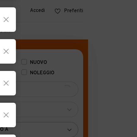
azine
Accedi
Preferiti
POCA
NUOVO
NOLEGGIO