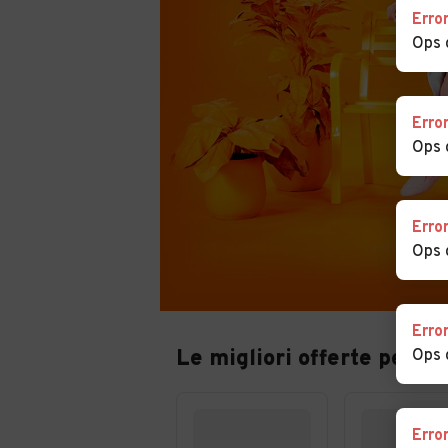
Erro
Ops 
Erro
Ops 
Erro
Ops 
Erro
Le migliori offerte per au
Ops 
Erro