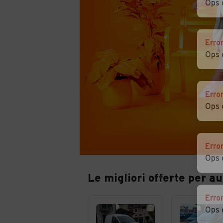
Ops 
Erro
Ops 
Erro
Ops 
Erro
Ops 
Le migliori offerte per a
Erro
Ops 