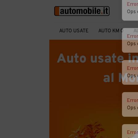
Erro
Ops 
AUTO USATE
AUTO KM 0
A
Erro
Ops 
Auto usate i
Erro
al Mo
Ops 
Erro
Ops 
Erro