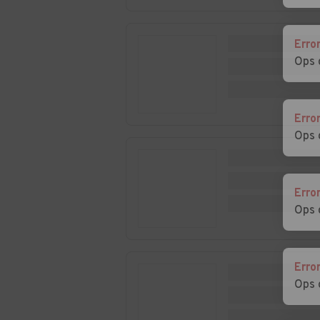
Auto usate Paderno
Auto usate Pae
del Grappa
Erro
Auto usate Ponte di
Auto usate Po
Ops 
Piave
Veneto
Auto usate
Auto usate
Povegliano
Preganziol
Erro
Ops 
Auto usate Resana
Auto usate Rev
Lago
Auto usate
Auto usate San
Erro
Salgareda
Biagio di Callal
Ops 
Auto usate San Polo
Auto usate San
di Piave
Vendemiano
Erro
Ops 
Auto usate Sarmede
Auto usate Seg