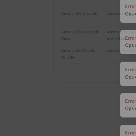
Erro
Auto usate Altivole
Auto usate Arc
Ops 
Auto usate Breda di
Auto usate Cae
Erro
Piave
di San Marco
Ops 
Auto usate Casale
Auto usate Casi
sul Sile
Erro
Auto usate Castello
Auto usate Cav
Ops 
di Godego
del Tomba
Auto usate
Auto usate Ciso
Cimadolmo
Valmarino
Erro
Ops 
Auto usate
Auto usate
Conegliano
Cordignano
Erro