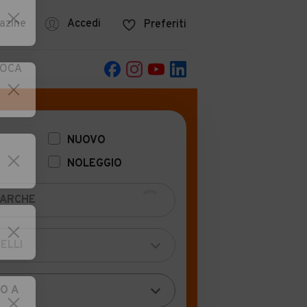
azine
Accedi
Preferiti
POCA
NUOVO
NOLEGGIO