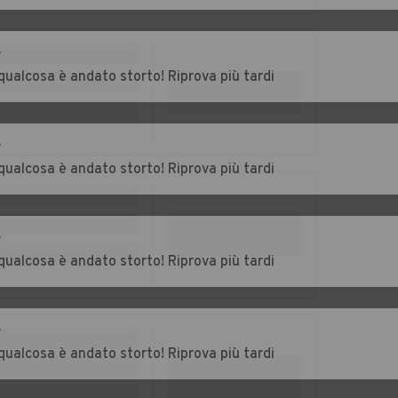
se
Auto usate
Auto usate Pieve di
Pederobba
Soligo
r
nzano
Auto usate
Auto usate
qualcosa è andato storto! Riprova più tardi
Portobuffolè
Possagno
Auto usate Quinto di
Auto usate
Treviso
Refrontolo
r
qualcosa è andato storto! Riprova più tardi
ine
Auto usate Riese
Auto usate Roncade
Pio X
Auto usate San Fior
Auto usate San
r
ta
Pietro di Feletto
qualcosa è andato storto! Riprova più tardi
Auto usate San
Auto usate Santa
Zenone degli
Lucia di Piave
r
Ezzelini
qualcosa è andato storto! Riprova più tardi
usino
Auto usate
Auto usate Silea
Sernaglia della