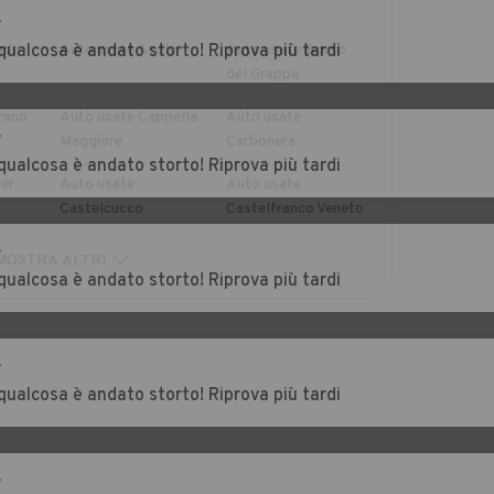
r
ade
qualcosa è andato storto! Riprova più tardi
Auto usate Asolo
Auto usate Borso
del Grappa
rano
Auto usate Cappella
Auto usate
r
Maggiore
Carbonera
qualcosa è andato storto! Riprova più tardi
er
Auto usate
Auto usate
Castelcucco
Castelfranco Veneto
r
aso
Auto usate Cessalto
Auto usate Chiarano
MOSTRA ALTRI
qualcosa è andato storto! Riprova più tardi
n di
Auto usate Codognè
Auto usate Colle
Umberto
r
qualcosa è andato storto! Riprova più tardi
Auto usate Cornuda
Auto usate
Crespano del
Grappa
r