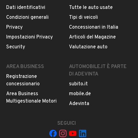
Dati identificativi
Tutte le auto usate
Condizioni generali
Tipi di veicoli
DESCRIZIONE
Privacy
Concessionari in Italia
Renault Clio 1.2 Benzina/GPL – 2008- 220.000km
Impostazioni Privacy
Articoli del Magazine
Security
Valutazione auto
Ottima per neo patentati!
GPL valido fino al 2028
AREA BUSINESS
AUTOMOBILE.IT È PARTE
DI ADEVINTA
Registrazione
Meccanica in ottimo stato
concessionario
subito.it
Carrozzeria come da foto
Area Business
mobile.de
Multigestionale Motori
LEGGI TUTTO
Adevinta
Optional principali:
• Impianto GPL omologato
• Servosterzo
SEGUICI
INFORMAZIONI VEICOLO
• Climatizzatore
• Autoradio/CD