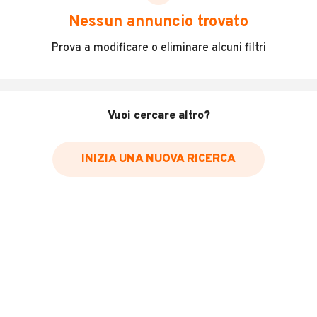
scegliere in modo trasparente e sicuro, come:
Nessun annuncio trovato
Incidenti in cui è stato coinvolto il veicolo
Prova a modificare o eliminare alcuni filtri
L'ultima lettura del contachilometri
Data e luogo di immatricolazione
Data e luogo delle revisioni effettuate
Vuoi cercare altro?
Importazioni
INIZIA UNA NUOVA RICERCA
Inserisci il numero di targa per verificare la disponibilità
del report.
Per saperne di più su CARFAX visita
il sito web
VERIFICA DISPONIBILITÀ REPORT