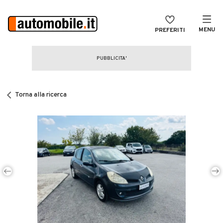
MENU
PREFERITI
CERCA
VENDI
Auto
MAGAZINE
Auto usate
Torna alla ricerca
ACCEDI
Auto Km 0
Auto Nuove
Noleggio a lungo termine
Auto d'epoca
Moto
Camper