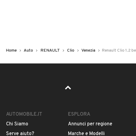
Non hai il numero di targa? Cercalo nelle foto del veicolo
o contatta
il venditore al telefono
o
via e-mail
per
riceverlo.
Home
Auto
RENAULT
Clio
Venezia
Renault Clio 1.2 b
AUTOMOBILE.IT
ESPLORA
Chi Siamo
Annunci per regione
Pubblicità
Serve aiuto?
Marche e Modelli