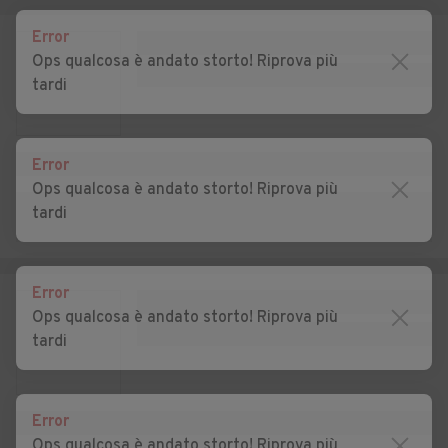
Auto usate Moriago della
Auto usate Motta di
Battaglia
Livenza
Error
Ops qualcosa è andato storto! Riprova più
Auto usate Nervesa della
Auto usate Oderzo
tardi
Battaglia
Auto usate Ormelle
Auto usate Orsago
Error
Auto usate Paderno del
Auto usate Paese
Ops qualcosa è andato storto! Riprova più
Grappa
tardi
Auto usate Pederobba
Auto usate Pieve di Soligo
Auto usate Ponte di Piave
Auto usate Ponzano Veneto
Error
Ops qualcosa è andato storto! Riprova più
Auto usate Portobuffolè
Auto usate Possagno
tardi
Auto usate Povegliano
Auto usate Preganziol
Auto usate Quinto di
Auto usate Refrontolo
Error
Treviso
Ops qualcosa è andato storto! Riprova più