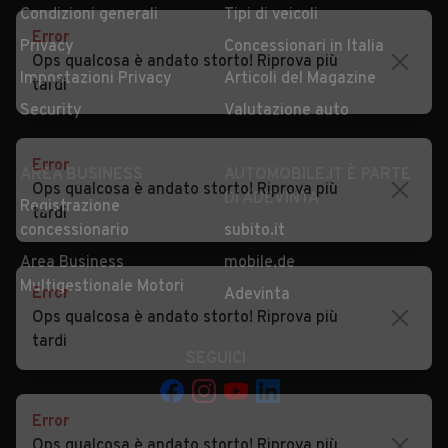
Condizioni generali
Tipi di veicoli
Error
Privacy
Concessionari in Italia
Ops qualcosa è andato storto! Riprova più
Impostazioni Privacy
Articoli del Magazine
tardi
Security
Valutazione auto
Error
AREA BUSINESS
AUTOMOBILE.IT È PARTE
Ops qualcosa è andato storto! Riprova più
DI ADEVINTA
Registrazione
tardi
concessionario
subito.it
Area Business
mobile.de
Multigestionale Motori
Error
Adevinta
Ops qualcosa è andato storto! Riprova più
tardi
SEGUICI
Error
Ops qualcosa è andato storto! Riprova più