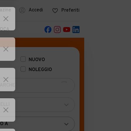
azine
Accedi
Preferiti
POCA
NUOVO
NOLEGGIO