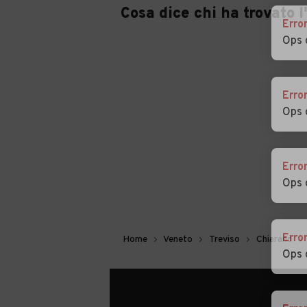
Cosa dice chi ha trovato 
Erro
Ops 
Erro
Ops 
Erro
Ops 
Erro
Home
Veneto
Treviso
Chiarano
Ops 