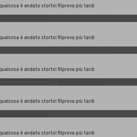
se
Auto usate
Auto usate Pieve di
qualcosa è andato storto! Riprova più tardi
Pederobba
Soligo
nzano
Auto usate
Auto usate
Portobuffolè
Possagno
r
qualcosa è andato storto! Riprova più tardi
Auto usate Quinto di
Auto usate
Treviso
Refrontolo
r
ine
Auto usate Riese
Auto usate Roncade
qualcosa è andato storto! Riprova più tardi
Pio X
Auto usate San Fior
Auto usate San
ta
Pietro di Feletto
r
qualcosa è andato storto! Riprova più tardi
Auto usate San
Auto usate Santa
Zenone degli
Lucia di Piave
Ezzelini
r
usino
Auto usate
Auto usate Silea
qualcosa è andato storto! Riprova più tardi
Sernaglia della