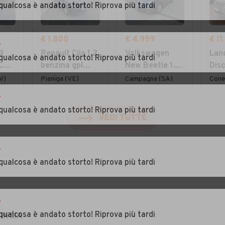
qualcosa è andato storto! Riprova più tardi
€ 1.800
€ 4.999
€ 11
r
3
Renault Clio 1.2
Volkswagen
Lan
qualcosa è andato storto! Riprova più tardi
 CV
benzina gpl
New Beetle 1.4
Dis
2008 ottima
16V Cabrio
Spo
V)
Pianiga (VE)
Campagna (SA)
Cone
per neo
150
r
Lux
qualcosa è andato storto! Riprova più tardi
VEDI TUTTE
r
qualcosa è andato storto! Riprova più tardi
r
qualcosa è andato storto! Riprova più tardi
INCIA