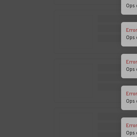
Auto usate Paderno
Auto usate Pae
Ops 
del Grappa
Auto usate Ponte di
Auto usate Po
Piave
Veneto
Erro
Ops 
Auto usate
Auto usate
Povegliano
Preganziol
Erro
Auto usate Resana
Auto usate Rev
Ops 
Lago
Auto usate
Auto usate San
Salgareda
Biagio di Callal
Erro
Ops 
Auto usate San Polo
Auto usate San
di Piave
Vendemiano
Erro
Auto usate Sarmede
Auto usate Seg
Ops 