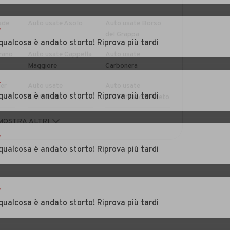
ade
Auto usate Asolo
Auto usate Borso
r
del Grappa
qualcosa è andato storto! Riprova più tardi
rano
Auto usate Cappella
Auto usate
Maggiore
Carbonera
r
er
Auto usate
Auto usate
qualcosa è andato storto! Riprova più tardi
Castelcucco
Castelfranco Veneto
aso
Auto usate Cessalto
Auto usate
MOSTRA ALTRI
Cimadolmo
r
qualcosa è andato storto! Riprova più tardi
dognè
Auto usate Colle
Auto usate
Umberto
Conegliano
nuda
Auto usate
Auto usate Crocetta
r
Crespano del
del Montello
qualcosa è andato storto! Riprova più tardi
Grappa