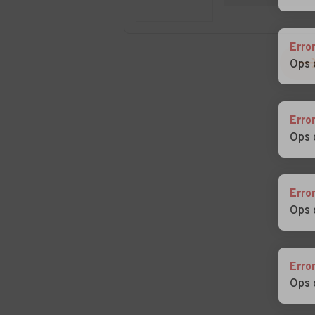
Auto usate
Auto usate
Erro
Spresiano
Susegana
Ops 
Auto usate
Auto usate Vaz
Valdobbiadene
Erro
Auto usate Villorba
Auto usate Vitt
Ops 
Veneto
Auto usate Zero
Erro
Branco
Ops 
Erro
Ops 