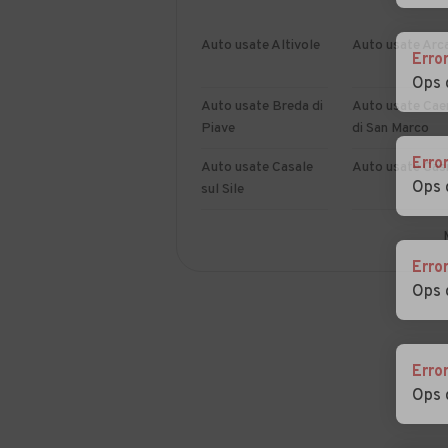
Auto usate Altivole
Auto usate Arc
Erro
Ops 
Auto usate Breda di
Auto usate Cae
Piave
di San Marco
Erro
Auto usate Casale
Auto usate Casi
Ops 
sul Sile
Auto usate Castello
Auto usate Cav
di Godego
del Tomba
Erro
Ops 
Auto usate Cison di
Auto usate Co
Valmarino
Auto usate
Auto usate Cor
Erro
Cordignano
Ops 