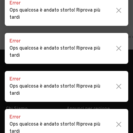
Error
Ops qualcosa è andato storto! Riprova più
tardi
Home
Veneto
Treviso
Castelfranco Veneto
Auto usate in 
Error
Ops qualcosa è andato storto! Riprova più
tardi
Error
Ops qualcosa è andato storto! Riprova più
AUTOMOBILE.IT
ESPLORA
tardi
Chi Siamo
Annunci per regione
Serve aiuto?
Marche e Modelli
Dati identificativi
Tutte le auto usate
Error
Ops qualcosa è andato storto! Riprova più
Condizioni generali
Tipi di veicoli
tardi