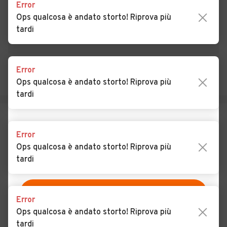
Auto usate Giavera del
Auto usate Godega di
Error
Montello
Sant'Urbano
Ops qualcosa è andato storto! Riprova più
tardi
Auto usate Gorgo al
Auto usate Istrana
Monticano
Error
Auto usate Loria
Auto usate Mansuè
Ops qualcosa è andato storto! Riprova più
Auto usate Mareno di Piave
Auto usate Maser
tardi
Auto usate Maserada sul
Auto usate Meduna di
Piave
Livenza
Error
Auto usate Miane
Auto usate Mogliano
Ops qualcosa è andato storto! Riprova più
Veneto
tardi
Auto usate Monastier di
Auto usate Monfumo
Treviso
Error
Auto usate Montebelluna
Auto usate Morgano
Ops qualcosa è andato storto! Riprova più
tardi