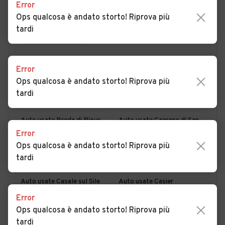
Error
Ops qualcosa è andato storto! Riprova più
tardi
PER COMUNE
PER PROVINCIA
PER CO
Error
Auto usate Altivole
Auto usate Arcade
Ops qualcosa è andato storto! Riprova più
Auto usate Asolo
Auto usate Borso del
tardi
Grappa
Auto usate Breda di Piave
Auto usate Caerano di San
Marco
Error
Ops qualcosa è andato storto! Riprova più
Auto usate Cappella
Auto usate Carbonera
tardi
Maggiore
Auto usate Casale sul Sile
Auto usate Casier
Error
Auto usate Castelcucco
Auto usate Castello di
Ops qualcosa è andato storto! Riprova più
Godego
tardi