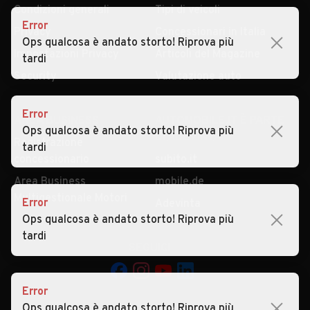
Condizioni generali
Tipi di veicoli
Error
Privacy
Concessionari in Italia
Ops qualcosa è andato storto! Riprova più
Impostazioni Privacy
Articoli del Magazine
tardi
Security
Valutazione auto
Error
AREA BUSINESS
AUTOMOBILE.IT È PARTE
Ops qualcosa è andato storto! Riprova più
DI ADEVINTA
Registrazione
tardi
concessionario
subito.it
Area Business
mobile.de
Multigestionale Motori
Error
Adevinta
Ops qualcosa è andato storto! Riprova più
tardi
SEGUICI
Error
Ops qualcosa è andato storto! Riprova più