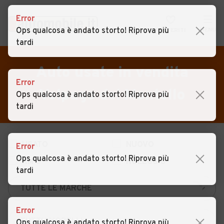
Error
Ops qualcosa è andato storto! Riprova più
MENU
PREFERITI
tardi
CERCA
VENDI
Auto
Auto usate in vendita
Error
MAGAZINE
Auto usate
Volpago del Montello
Ops qualcosa è andato storto! Riprova più
ACCEDI
Auto Km 0
tardi
Auto Nuove
USATO
NUOVO
Noleggio a lungo termine
Error
Ops qualcosa è andato storto! Riprova più
KM 0
NOLEGGIO
Auto d'epoca
tardi
Moto
Camper
Error
Ops qualcosa è andato storto! Riprova più