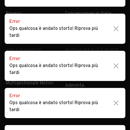
Condizioni generali
Tipi di veicoli
Privacy
Concessionari in Italia
Error
Impostazioni Privacy
Articoli del Magazine
Ops qualcosa è andato storto! Riprova più
Security
Valutazione auto
tardi
AREA BUSINESS
AUTOMOBILE.IT È PARTE
DI ADEVINTA
Error
Registrazione
Ops qualcosa è andato storto! Riprova più
concessionario
subito.it
tardi
Area Business
mobile.de
Multigestionale Motori
Adevinta
Error
Ops qualcosa è andato storto! Riprova più
SEGUICI
tardi