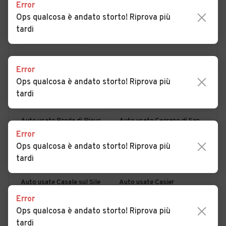
Error
Ops qualcosa è andato storto! Riprova più
tardi
PER COMUNE
PER PROVINCIA
Error
Auto usate Altivole
Auto usate Arcade
Ops qualcosa è andato storto! Riprova più
Auto usate Asolo
Auto usate Borso del
tardi
Grappa
Auto usate Breda di Piave
Auto usate Caerano di San
Marco
Error
Ops qualcosa è andato storto! Riprova più
Auto usate Cappella
Auto usate Carbonera
tardi
Maggiore
Auto usate Casale sul Sile
Auto usate Casier
Error
Auto usate Castelcucco
Auto usate Castelfranco
Ops qualcosa è andato storto! Riprova più
Veneto
tardi