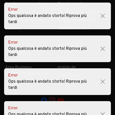
Condizioni generali
Tipi di veicoli
Error
Privacy
Concessionari in Italia
Ops qualcosa è andato storto! Riprova più
Impostazioni Privacy
Articoli del Magazine
tardi
Security
Valutazione auto
Error
AREA BUSINESS
AUTOMOBILE.IT È PARTE
Ops qualcosa è andato storto! Riprova più
DI ADEVINTA
Registrazione
tardi
concessionario
subito.it
Area Business
mobile.de
Multigestionale Motori
Error
Adevinta
Ops qualcosa è andato storto! Riprova più
tardi
SEGUICI
Error
Ops qualcosa è andato storto! Riprova più