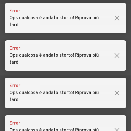
Auto usate Moriago della
Auto usate Motta di
Battaglia
Livenza
Error
Ops qualcosa è andato storto! Riprova più
Auto usate Nervesa della
Auto usate Oderzo
tardi
Battaglia
Auto usate Ormelle
Auto usate Orsago
Error
Auto usate Paderno del
Auto usate Paese
Ops qualcosa è andato storto! Riprova più
Grappa
tardi
Auto usate Pederobba
Auto usate Pieve di Soligo
Auto usate Ponte di Piave
Auto usate Ponzano Veneto
Error
Ops qualcosa è andato storto! Riprova più
Auto usate Portobuffolè
Auto usate Possagno
tardi
Auto usate Povegliano
Auto usate Preganziol
Auto usate Quinto di
Auto usate Refrontolo
Error
Treviso
Ops qualcosa è andato storto! Riprova più