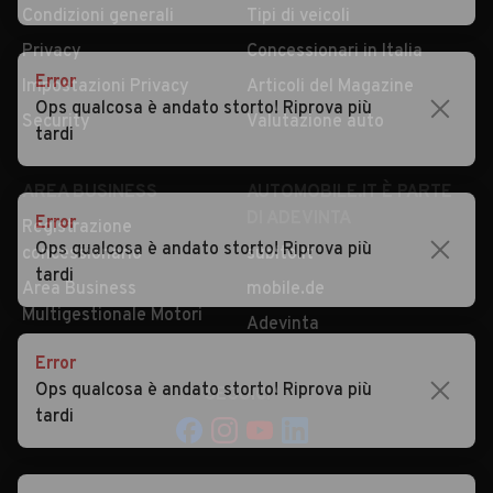
Condizioni generali
Tipi di veicoli
Privacy
Concessionari in Italia
Error
Impostazioni Privacy
Articoli del Magazine
Ops qualcosa è andato storto! Riprova più
Security
Valutazione auto
tardi
AREA BUSINESS
AUTOMOBILE.IT È PARTE
DI ADEVINTA
Error
Registrazione
Ops qualcosa è andato storto! Riprova più
concessionario
subito.it
tardi
Area Business
mobile.de
Multigestionale Motori
Adevinta
Error
Ops qualcosa è andato storto! Riprova più
SEGUICI
tardi