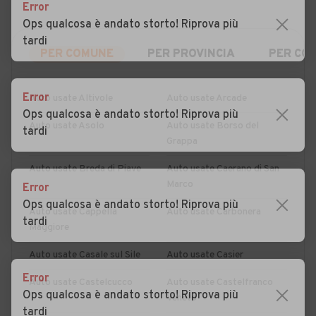
Error
Ops qualcosa è andato storto! Riprova più
tardi
PER COMUNE
PER PROVINCIA
PER CO
Error
Auto usate Altivole
Auto usate Arcade
Ops qualcosa è andato storto! Riprova più
Auto usate Asolo
Auto usate Borso del
tardi
Grappa
Auto usate Breda di Piave
Auto usate Caerano di San
Marco
Error
Ops qualcosa è andato storto! Riprova più
Auto usate Cappella
Auto usate Carbonera
tardi
Maggiore
Auto usate Casale sul Sile
Auto usate Casier
Error
Auto usate Castelcucco
Auto usate Castelfranco
Ops qualcosa è andato storto! Riprova più
Veneto
tardi