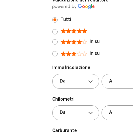
Valutazione del venditore
Tutti
in su
in su
Immatricolazione
Chilometri
Carburante