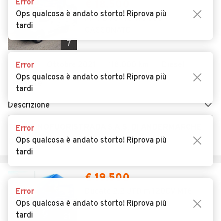
Error
€ 18.500
Ops qualcosa è andato storto! Riprova più
FIAT DUCATO 118.000 -
tardi
CASSONATO
7
Usato
Ottobre 2021
118.000 km
Diesel
Error
Ops qualcosa è andato storto! Riprova più
Manuale
tardi
Descrizione
TRENTINOFUORISTRADA S.A.S. DI ANDERMARCHER ROBERTO
Error
Ops qualcosa è andato storto! Riprova più
Levico Terme (TN)
tardi
€ 19.500
Error
Ducato 2.2 JTD m 120CV MT6
Ops qualcosa è andato storto! Riprova più
tardi
21