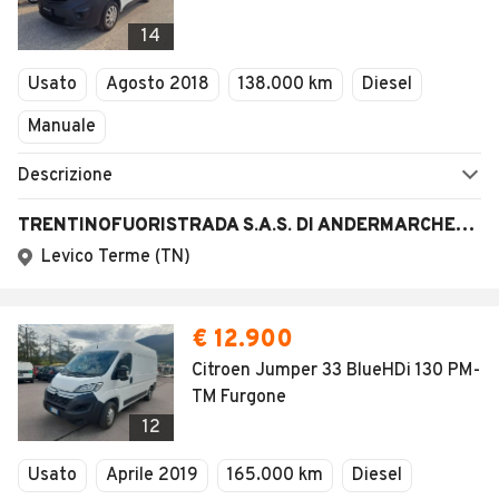
14
Usato
Agosto 2018
138.000 km
Diesel
Manuale
Descrizione
TRENTINOFUORISTRADA S.A.S. DI ANDERMARCHER ROBERTO
Levico Terme (TN)
€ 12.900
Citroen Jumper 33 BlueHDi 130 PM-
TM Furgone
12
Usato
Aprile 2019
165.000 km
Diesel