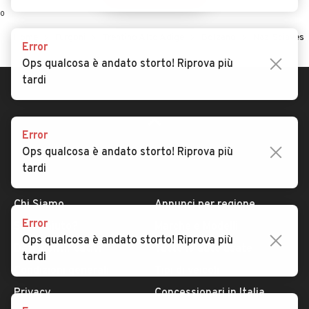
0
Home
Furgoni
Trentino Alto Adige
Bolzano
Naz-Sciaves
Error
Ops qualcosa è andato storto! Riprova più
tardi
Error
Ops qualcosa è andato storto! Riprova più
tardi
AUTOMOBILE.IT
ESPLORA
Chi Siamo
Annunci per regione
Error
Serve aiuto?
Marche e Modelli
Ops qualcosa è andato storto! Riprova più
Dati identificativi
Tutte le auto usate
tardi
Condizioni generali
Tipi di veicoli
Privacy
Concessionari in Italia