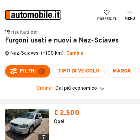
MENU
PREFERITI
CERCA
19
risultati
per
Furgoni usati e nuovi a Naz-Sciaves
VENDI
Auto
MAGAZINE
Auto usate
Naz-Sciaves
(+100 km)
Cambia
ACCEDI
Auto Km 0
FILTRI
TIPO DI VEICOLO
MARCA
1
Auto Nuove
Ordina:
Dal più economico
Noleggio a lungo termine
Auto d'epoca
€ 2.500
Moto
Opel
Camper
7