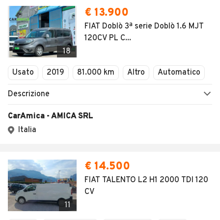
€ 13.900
FIAT Doblò 3ª serie Doblò 1.6 MJT
120CV PL C...
18
Usato
2019
81.000 km
Altro
Automatico
Descrizione
CarAmica - AMICA SRL
Italia
€ 14.500
FIAT TALENTO L2 H1 2000 TDI 120
CV
11