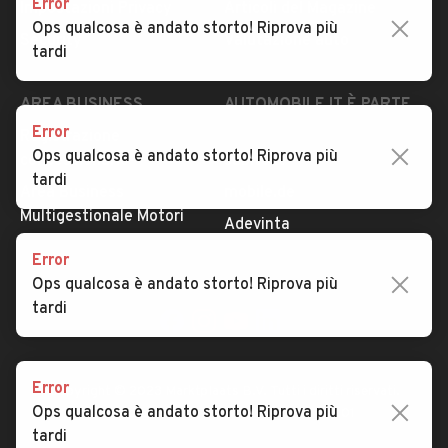
Error
Impostazioni Privacy
Articoli del Magazine
Ops qualcosa è andato storto! Riprova più
Security
Valutazione auto
tardi
AREA BUSINESS
AUTOMOBILE.IT È PARTE
DI ADEVINTA
Error
Registrazione
Ops qualcosa è andato storto! Riprova più
concessionario
subito.it
tardi
Area Business
mobile.de
Multigestionale Motori
Adevinta
Error
Ops qualcosa è andato storto! Riprova più
SEGUICI
tardi
Error
Copyright © 2023 Marktplaats B.V. Tutti i diritti riservati.
Ops qualcosa è andato storto! Riprova più
Marktplaats B.V. - P.IVA 803.603.307.B.01
tardi