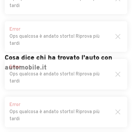
tardi
Auto usate Senales
Auto usate Sesto
Auto usate Silandro
Auto usate Sluderno
Error
Auto usate Stelvio
Auto usate Terento
Ops qualcosa è andato storto! Riprova più
tardi
Auto usate Terlano
Auto usate Termeno sulla
strada del vino
Cosa dice chi ha trovato l'auto con
Auto usate Tesimo
Auto usate Tires
automobile.it
Error
Ops qualcosa è andato storto! Riprova più
Auto usate Tirolo
Auto usate Trodena nel
tardi
parco naturale
Auto usate Tubre
Auto usate Ultimo
Error
Auto usate Vadena
Auto usate Val di Vizze
Ops qualcosa è andato storto! Riprova più
tardi
Auto usate Valdaora
Auto usate Valle Aurina
Auto usate Valle di Casies
Auto usate Vandoies