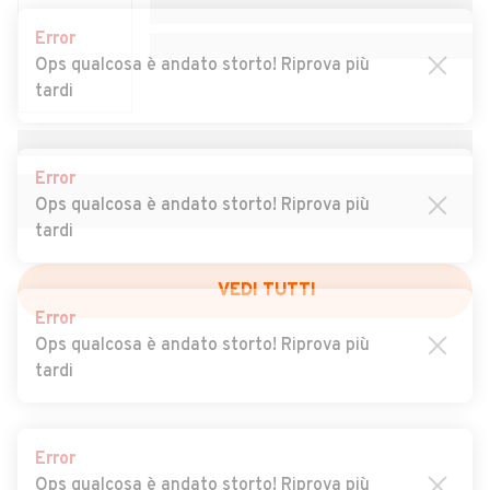
Auto usate Rio di Pusteria
Auto usate Rodengo
Error
Ops qualcosa è andato storto! Riprova più
Auto usate Salorno
Auto usate San Candido
tardi
Auto usate San Genesio
Auto usate San Leonardo in
Atesino
Passiria
Error
Auto usate San Lorenzo di
Auto usate San Martino in
Ops qualcosa è andato storto! Riprova più
Sebato
Badia
tardi
Auto usate San Martino in
Auto usate San Pancrazio
Passiria
VEDI TUTTI
Error
Auto usate Santa Cristina
Auto usate Sarentino
Ops qualcosa è andato storto! Riprova più
Val Gardena
tardi
Auto usate Scena
Auto usate Selva dei Molini
Auto usate Selva di Val
Auto usate Senale-San
Error
Gardena
Felice
Ops qualcosa è andato storto! Riprova più