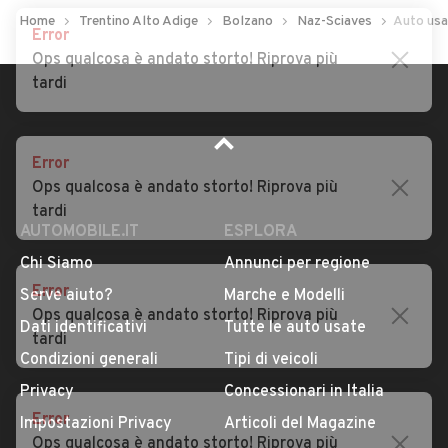
Home
Trentino Alto Adige
Bolzano
Naz-Sciaves
Auto usa
Error
Auto usate Varna
Auto usate Velturno
Ops qualcosa è andato storto! Riprova più
Auto usate Verano
Auto usate Villabassa
tardi
Auto usate Villandro
Auto usate Vipiteno
Error
Ops qualcosa è andato storto! Riprova più
tardi
AUTOMOBILE.IT
ESPLORA
Chi Siamo
Annunci per regione
Error
Serve aiuto?
Marche e Modelli
Ops qualcosa è andato storto! Riprova più
Dati identificativi
Tutte le auto usate
tardi
Condizioni generali
Tipi di veicoli
Privacy
Concessionari in Italia
Error
Impostazioni Privacy
Articoli del Magazine
Ops qualcosa è andato storto! Riprova più