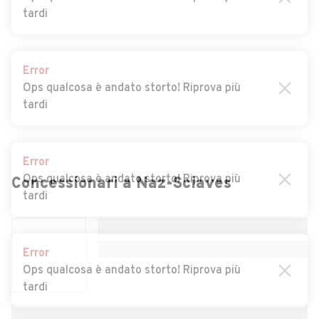
Auto usate Campo Tures
Auto usate Campo di Trens
tardi
Auto usate Castelbello-
Auto usate Castelrotto
Ciardes
Error
Auto usate Cermes
Auto usate Chienes
Ops qualcosa è andato storto! Riprova più
tardi
Auto usate Chiusa
Auto usate Cornedo
all'Isarco
Error
Auto usate Cortaccia sulla
Auto usate Cortina sulla
Ops qualcosa è andato storto! Riprova più
strada del vino
strada del vino
Concessionari a
Naz-Sciaves
tardi
Auto usate Corvara in Badia
Auto usate Curon Venosta
Auto usate Dobbiaco
Auto usate Egna
Error
Auto usate Falzes
Auto usate Fiè allo Sciliar
Ops qualcosa è andato storto! Riprova più
tardi
Auto usate Fortezza
Auto usate Funes