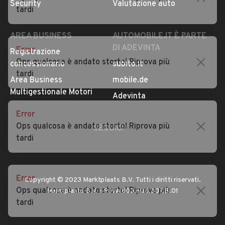
Security
Valutazione auto
tardi
AREA BUSINESS
AUTOMOBILE.IT È PARTE
DI ADEVINTA
Error
Registrazione
Ops qualcosa è andato storto! Riprova più
concessionario
subito.it
tardi
Area Business
mobile.de
Multigestionale Motori
Adevinta
Error
Ops qualcosa è andato storto! Riprova più
SEGUICI
tardi
Error
Copyright © 2023 Marktplaats B.V. Tutti i diritti riservati.
Ops qualcosa è andato storto! Riprova più
Marktplaats B.V. - P.IVA 803.603.307.B.01
tardi