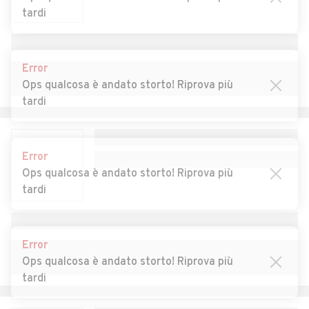
Auto usate Montagna
Auto usate Moso in Passiria
tardi
Auto usate Nalles
Auto usate Naturno
Error
Auto usate Nova Levante
Auto usate Nova Ponente
Ops qualcosa è andato storto! Riprova più
Auto usate Ora
Auto usate Ortisei
tardi
Auto usate Parcines
Auto usate Perca
Auto usate Plaus
Auto usate Ponte Gardena
Error
Ops qualcosa è andato storto! Riprova più
Auto usate Postal
Auto usate Prato allo
tardi
Stelvio
Auto usate Predoi
Auto usate Proves
Error
Auto usate Racines
Auto usate Rasun
Ops qualcosa è andato storto! Riprova più
Anterselva
tardi
Auto usate Renon
Auto usate Rifiano