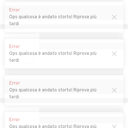
Auto usate Gais
Auto usate Gargazzone
Error
Auto usate Glorenza
Auto usate La Valle
Ops qualcosa è andato storto! Riprova più
tardi
Auto usate Laces
Auto usate Lagundo
Auto usate Laion
Auto usate Laives
Error
Auto usate Lana
Auto usate Lasa
Ops qualcosa è andato storto! Riprova più
tardi
Auto usate Lauregno
Auto usate Luson
Auto usate Magrè sulla
Auto usate Malles Venosta
strada del vino
Error
Ops qualcosa è andato storto! Riprova più
Auto usate Marebbe
Auto usate Marlengo
tardi
Auto usate Martello
Auto usate Meltina
Auto usate Merano
Auto usate Monguelfo
Error
Tesido
Ops qualcosa è andato storto! Riprova più