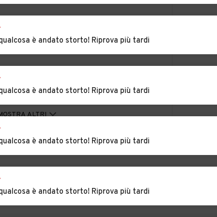
riano
Auto usate Anterivo
Auto usate Appiano
r
sulla strada del vino
qualcosa è andato storto! Riprova più tardi
ia
Auto usate Barbiano
Auto usate Braies
r
Auto usate
Auto usate Brunico
qualcosa è andato storto! Riprova più tardi
Bronzolo
daro
Auto usate Campo
Auto usate
MOSTRA ALTRI
 vino
di Trens
Castelbello-Ciardes
r
qualcosa è andato storto! Riprova più tardi
mes
Auto usate Chienes
Auto usate Chiusa
Auto usate Cortina
Auto usate Corvara
r
sulla strada del vino
in Badia
qualcosa è andato storto! Riprova più tardi