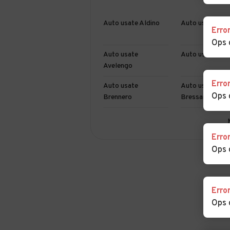
Auto usate Aldino
Auto usate And
Erro
Ops 
Auto usate
Auto usate Bad
Avelengo
Erro
Auto usate
Auto usate
Ops 
Brennero
Bressanone
Auto usate Caines
Auto usate Cal
sulla strada del
Erro
Ops 
Auto usate
Auto usate Cer
Castelrotto
Auto usate Cornedo
Auto usate
Erro
all'Isarco
Cortaccia sulla
Ops 
strada del vino