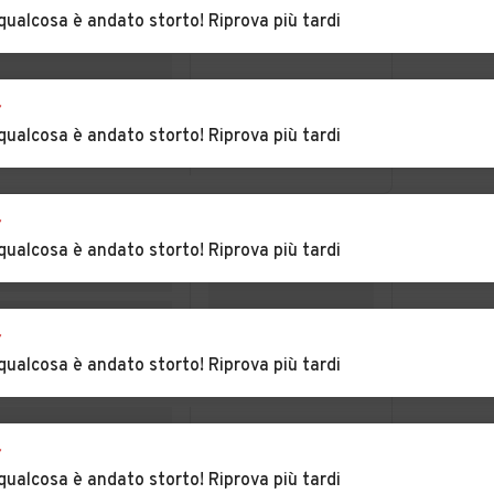
Sciaves
qualcosa è andato storto! Riprova più tardi
a
Auto usate Ora
Auto usate Ortisei
r
ca
Auto usate Plaus
Auto usate Ponte
qualcosa è andato storto! Riprova più tardi
Gardena
to
Auto usate Predoi
Auto usate Proves
r
qualcosa è andato storto! Riprova più tardi
un
Auto usate Renon
Auto usate Rifiano
r
Auto usate Salorno
Auto usate San
qualcosa è andato storto! Riprova più tardi
Candido
Auto usate San
Auto usate San
siria
Lorenzo di Sebato
Martino in Badia
r
qualcosa è andato storto! Riprova più tardi
Auto usate Santa
Auto usate