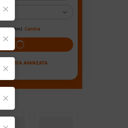
(+100 km)
Cambia
RICERCA AVANZATA