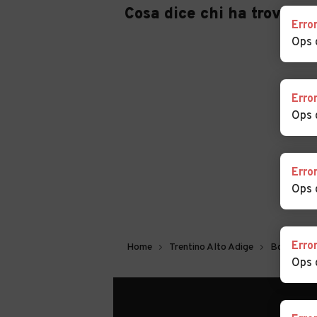
Cosa dice chi ha trovato 
Erro
Auto usate Villandro
Auto usate Vipi
Ops 
Erro
Ops 
Erro
Ops 
Erro
Home
Trentino Alto Adige
Bolzano
Ops 