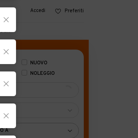
azine
Accedi
Preferiti
POCA
NUOVO
NOLEGGIO