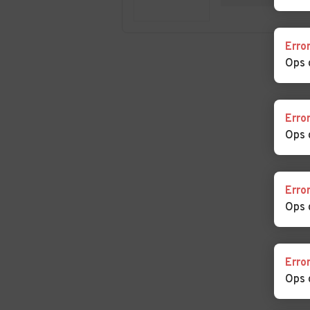
Martino in Passiria
Pancrazio
Auto usate Scena
Auto usate Selv
Erro
Molini
Ops 
Auto usate Senales
Auto usate Ses
Auto usate Stelvio
Auto usate Ter
Erro
Ops 
Auto usate Tesimo
Auto usate Tire
Erro
Auto usate Tubre
Auto usate Ult
Ops 
Auto usate Valdaora
Auto usate Vall
Erro
Aurina
Ops 
Auto usate Varna
Auto usate Velt