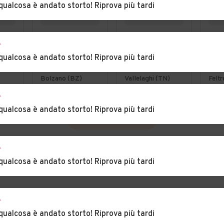
qualcosa è andato storto! Riprova più tardi
€ 11.700
€ 6.900
€ 1
r
s
Mercedes-benz
Peugeot 108
FOR
qualcosa è andato storto! Riprova più tardi
rts
C 220 C 220
VTi 72 5 porte
310
tive
CDI S.W. 4Matic
Allure
Eco
Bolzano (BZ)
Vallelaghi (TN)
Feltr
Avantgarde
130
r
Fur
qualcosa è andato storto! Riprova più tardi
VEDI TUTTE
r
qualcosa è andato storto! Riprova più tardi
r
qualcosa è andato storto! Riprova più tardi
INCIA