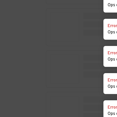
Passiria
Ops 
Auto usate Nova
Auto usate Nov
Levante
Ponente
Erro
Auto usate Parcines
Auto usate Per
Ops 
Auto usate Postal
Auto usate Pra
Erro
allo Stelvio
Ops 
Auto usate Racines
Auto usate Ras
Anterselva
Erro
Auto usate Rio di
Auto usate
Ops 
Pusteria
Rodengo
Auto usate San
Auto usate San
Genesio Atesino
Leonardo in Pas
Erro
Ops 
Auto usate San
Auto usate San