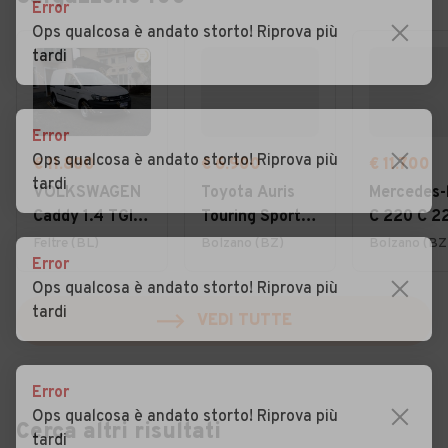
Error
Ops qualcosa è andato storto! Riprova più
tardi
Error
Ops qualcosa è andato storto! Riprova più
€ 11.800
€ 6.900
€ 11.700
tardi
VOLKSWAGEN
Toyota Auris
Mercedes-
Caddy 1.4 TGI
Touring Sports
C 220 C 2
Furgone
1.4 D-4D Active
CDI S.W. 4
Feltre (BL)
Bolzano (BZ)
Bolzano (BZ
Error
Business
Avantgard
Ops qualcosa è andato storto! Riprova più
tardi
VEDI TUTTE
Error
Ops qualcosa è andato storto! Riprova più
Cerca altri risultati
tardi