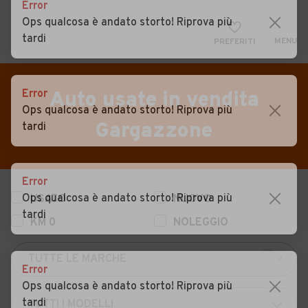
Error
Ops qualcosa è andato storto! Riprova più
tardi
MENU
PREFERITI
CERCA
VENDI
Auto
Error
Auto usate in vendita
Ops qualcosa è andato storto! Riprova più
MAGAZINE
Auto usate
Gargazzone
tardi
ACCEDI
Auto Km 0
Auto Nuove
Error
Ops qualcosa è andato storto! Riprova più
USATO
NUOVO
Noleggio a lungo termine
tardi
KM 0
NOLEGGIO
Auto d'epoca
Moto
Error
Camper
Ops qualcosa è andato storto! Riprova più
tardi