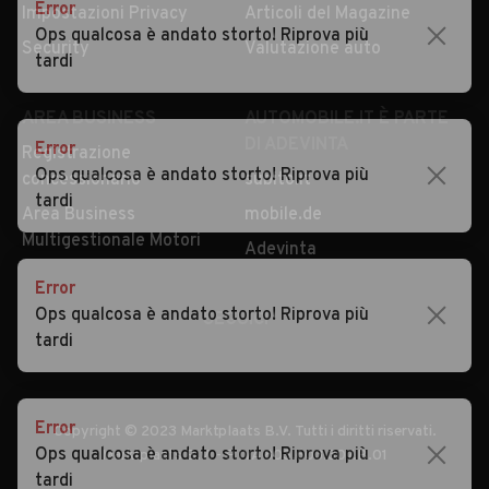
Error
Impostazioni Privacy
Articoli del Magazine
Ops qualcosa è andato storto! Riprova più
Security
Valutazione auto
tardi
AREA BUSINESS
AUTOMOBILE.IT È PARTE
DI ADEVINTA
Error
Registrazione
Ops qualcosa è andato storto! Riprova più
concessionario
subito.it
tardi
Area Business
mobile.de
Multigestionale Motori
Adevinta
Error
Ops qualcosa è andato storto! Riprova più
SEGUICI
tardi
Error
Copyright © 2023 Marktplaats B.V. Tutti i diritti riservati.
Ops qualcosa è andato storto! Riprova più
Marktplaats B.V. - P.IVA 803.603.307.B.01
tardi