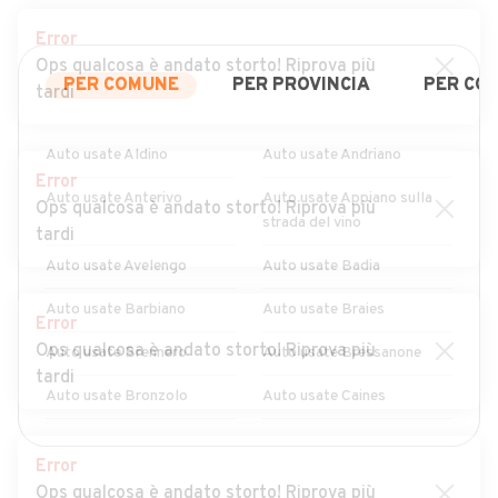
Error
Ops qualcosa è andato storto! Riprova più
PER COMUNE
PER PROVINCIA
PER CO
tardi
Auto usate Aldino
Auto usate Andriano
Error
Auto usate Anterivo
Auto usate Appiano sulla
Ops qualcosa è andato storto! Riprova più
strada del vino
tardi
Auto usate Avelengo
Auto usate Badia
Auto usate Barbiano
Auto usate Braies
Error
Ops qualcosa è andato storto! Riprova più
Auto usate Brennero
Auto usate Bressanone
tardi
Auto usate Bronzolo
Auto usate Caines
Auto usate Caldaro sulla
Auto usate Campo Tures
Error
strada del vino
Ops qualcosa è andato storto! Riprova più