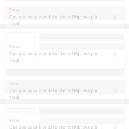
Auto usate Gargazzone
Auto usate Glorenza
Error
Auto usate La Valle
Auto usate Laces
Ops qualcosa è andato storto! Riprova più
tardi
Auto usate Lagundo
Auto usate Laion
Auto usate Laives
Auto usate Lana
Error
Auto usate Lasa
Auto usate Lauregno
Ops qualcosa è andato storto! Riprova più
tardi
Auto usate Luson
Auto usate Magrè sulla
strada del vino
Auto usate Malles Venosta
Auto usate Marebbe
Error
Ops qualcosa è andato storto! Riprova più
Auto usate Marlengo
Auto usate Martello
tardi
Auto usate Meltina
Auto usate Merano
Auto usate Monguelfo
Auto usate Montagna
Error
Tesido
Ops qualcosa è andato storto! Riprova più