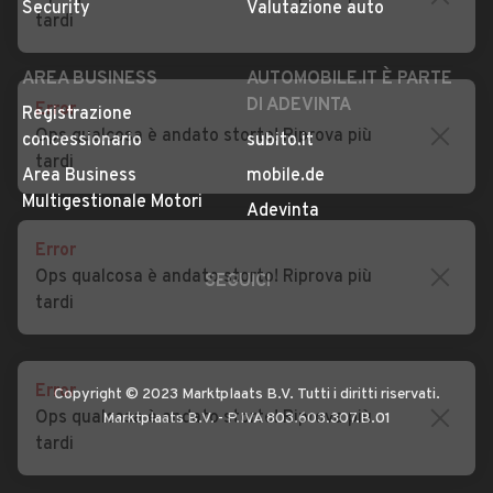
Security
Valutazione auto
tardi
AREA BUSINESS
AUTOMOBILE.IT È PARTE
DI ADEVINTA
Error
Registrazione
Ops qualcosa è andato storto! Riprova più
concessionario
subito.it
tardi
Area Business
mobile.de
Multigestionale Motori
Adevinta
Error
Ops qualcosa è andato storto! Riprova più
SEGUICI
tardi
Error
Copyright © 2023 Marktplaats B.V. Tutti i diritti riservati.
Ops qualcosa è andato storto! Riprova più
Marktplaats B.V. - P.IVA 803.603.307.B.01
tardi