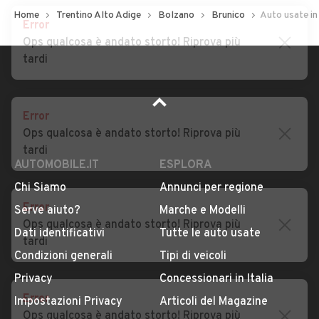
Home
Trentino Alto Adige
Bolzano
Brunico
Auto usate in
Error
Auto usate Varna
Auto usate Velturno
Ops qualcosa è andato storto! Riprova più
Auto usate Verano
Auto usate Villabassa
tardi
Auto usate Villandro
Auto usate Vipiteno
Error
Ops qualcosa è andato storto! Riprova più
tardi
AUTOMOBILE.IT
ESPLORA
Chi Siamo
Annunci per regione
Error
Serve aiuto?
Marche e Modelli
Ops qualcosa è andato storto! Riprova più
Dati identificativi
Tutte le auto usate
tardi
Condizioni generali
Tipi di veicoli
Privacy
Concessionari in Italia
Error
Impostazioni Privacy
Articoli del Magazine
Ops qualcosa è andato storto! Riprova più