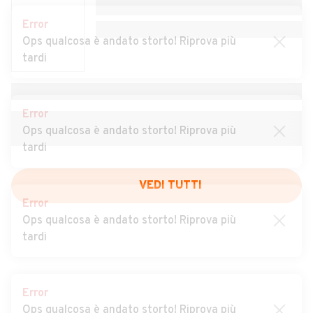
Auto usate Rio di Pusteria
Auto usate Rodengo
Error
Ops qualcosa è andato storto! Riprova più
Auto usate Salorno
Auto usate San Candido
tardi
Auto usate San Genesio
Auto usate San Leonardo in
Atesino
Passiria
Error
Auto usate San Lorenzo di
Auto usate San Martino in
Ops qualcosa è andato storto! Riprova più
Sebato
Badia
tardi
Auto usate San Martino in
Auto usate San Pancrazio
Passiria
VEDI TUTTI
Error
Auto usate Santa Cristina
Auto usate Sarentino
Ops qualcosa è andato storto! Riprova più
Val Gardena
tardi
Auto usate Scena
Auto usate Selva dei Molini
Auto usate Selva di Val
Auto usate Senale-San
Error
Gardena
Felice
Ops qualcosa è andato storto! Riprova più