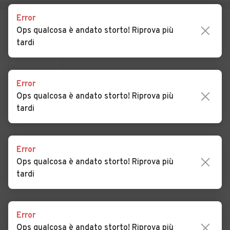
Auto usate Rifiano
Auto usate Rio di Pusteria
Error
Ops qualcosa è andato storto! Riprova più
Auto usate Rodengo
Auto usate Salorno
tardi
Auto usate San Genesio
Auto usate San Leonardo in
Atesino
Passiria
Error
Auto usate San Lorenzo di
Auto usate San Martino in
Ops qualcosa è andato storto! Riprova più
Sebato
Badia
tardi
Auto usate San Martino in
Auto usate San Pancrazio
Passiria
Error
VEDI TUTTI
Auto usate Santa Cristina
Auto usate Sarentino
Ops qualcosa è andato storto! Riprova più
Val Gardena
tardi
Auto usate Scena
Auto usate Selva dei Molini
Auto usate Selva di Val
Auto usate Senale-San
Error
Gardena
Felice
Ops qualcosa è andato storto! Riprova più