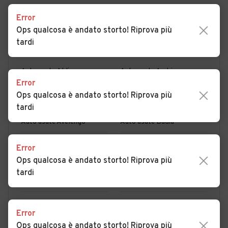
Error
Ops qualcosa è andato storto! Riprova più
PER COMUNE
PER PROVINCIA
tardi
Auto usate Aldino
Auto usate Andriano
Error
Auto usate Anterivo
Auto usate Appiano sulla
Ops qualcosa è andato storto! Riprova più
strada del vino
tardi
Auto usate Avelengo
Auto usate Badia
Auto usate Barbiano
Auto usate Braies
Error
Ops qualcosa è andato storto! Riprova più
Auto usate Brennero
Auto usate Bressanone
tardi
Auto usate Bronzolo
Auto usate Brunico
Auto usate Caines
Auto usate Caldaro sulla
MOSTRA ALTRI
Error
strada del vino
Ops qualcosa è andato storto! Riprova più