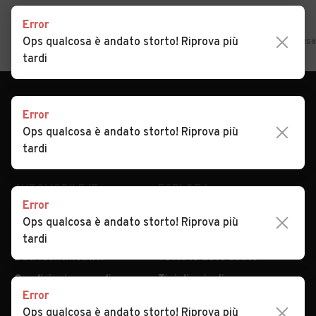
Error
Auto usate Varna
Auto usate Velturno
Home
Ops qualcosa è andato storto! Riprova più
Trentino Alto Adige
Bolzano
San Candido
Auto usa
Auto usate Verano
Auto usate Villabassa
tardi
Auto usate Villandro
Auto usate Vipiteno
Error
Ops qualcosa è andato storto! Riprova più
tardi
AUTOMOBILE.IT
ESPLORA
Error
Chi Siamo
Annunci per regione
Ops qualcosa è andato storto! Riprova più
Serve aiuto?
Marche e Modelli
tardi
Dati identificativi
Tutte le auto usate
Condizioni generali
Tipi di veicoli
Error
Privacy
Concessionari in Italia
Ops qualcosa è andato storto! Riprova più